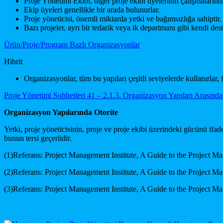
Proje Yönetimi Ekibi, diğer proje ekibi üyelerinin çalışmaların
Ekip üyeleri genellikle bir arada bulunurlar.
Proje yöneticisi, önemli miktarda yetki ve bağımsızlığa sahiptir.
Bazı projeler, ayrı bir tedarik veya ik departmanı gibi kendi dest
Ürün/Proje/Program Bazlı Organizasyonlar
Hibrit
Organizasyonlar, tüm bu yapıları çeşitli seviyelerde kullanırlar, 
Proje Yönetimi Sohbetleri 41 – 2.1.3. Organizasyon Yapıları Arasında
Organizasyon Yapılarında Otorite
Yetki, proje yöneticisinin, proje ve proje ekibi üzerindeki gücünü ifad
bunun tersi geçerlidir.
(1)Referans: Project Management Institute, A Guide to the Project
(2)Referans: Project Management Institute, A Guide to the Project
(3)Referans: Project Management Institute, A Guide to the Project