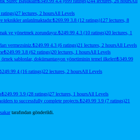
ik Süreç Başlıkları
₺349.99
4.4 (699 ratings)
244 lectures, 26 hours
All
ratings)
27 lectures, 2 hours
All Levels
 teknikler anlatılmaktadır.
₺269.99
3.8 (12 ratings)
127 lectures, 8
lamak ve yönetmek zorundayız.
₺249.99
4.3 (10 ratings)
20 lectures, 1
arı vermezsiniz.
₺249.99
4.3 (6 ratings)
21 lectures, 2 hours
All Levels
me
₺249.99
3.8 (62 ratings)
20 lectures, 1 hours
All Levels
i, örnek şablonlar, dokümantasyon yönetiminin temel ilkeleri
₺349.99
₺249.99
4 (16 ratings)
22 lectures, 2 hours
All Levels
s
₺249.99
3.9 (28 ratings)
27 lectures, 1 hours
All Levels
lders to successfully complete projects.
₺249.99
3.9 (7 ratings)
21
sakar
tarafından gönderildi.