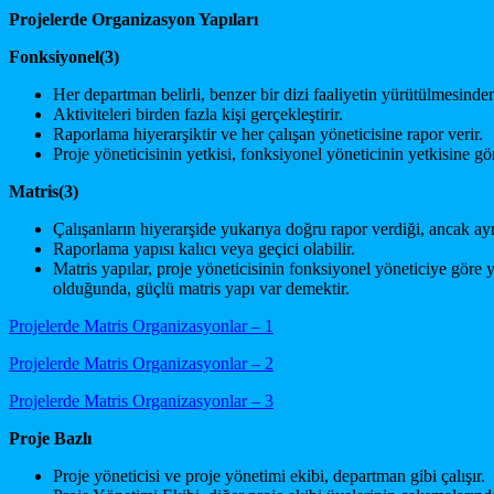
Proje
lerde Organizasyon Yapıları
Fonksiyonel(3)
Her departman belirli, benzer bir dizi faaliyetin yürütülmesind
Aktiviteleri birden fazla kişi gerçekleştirir.
Raporlama hiyerarşiktir ve her çalışan yöneticisine rapor verir.
Proje yöneticisinin yetkisi, fonksiyonel yöneticinin yetkisine gö
Matris
(3)
Çalışanların hiyerarşide yukarıya doğru rapor verdiği, ancak ayn
Raporlama yapısı kalıcı veya geçici olabilir.
Matris yapılar, proje yöneticisinin fonksiyonel yöneticiye göre y
olduğunda, güçlü matris yapı var demektir.
Projelerde Matris Organizasyonlar – 1
Projelerde Matris Organizasyonlar – 2
Projelerde Matris Organizasyonlar – 3
Proje
Bazlı
Proje yöneticisi ve proje yönetimi ekibi, departman gibi çalışır.