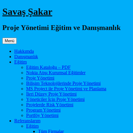
İçeriğe
Savaş Şakar
atla
Proje Yönetimi Eğitim ve Danışmanlık
Menü
Hakkımda
Danışmanlık
Eğitim
Eğitim Kataloğu – PDF
Nokta Atışı Kurumsal Eğitimler
Proje Yönetimi
Bilişim Teknolojilerinde Proje Yönetimi
MS Project ile Proje Yönetimi ve Planlama
İleri Düzey Proje Yönetimi
Yöneticiler İçin Proje Yönetimi
Projelerde Risk Yönetimi
Program Yönetimi
Portföy Yönetimi
Referanslarım
Eğitim
Tüm Firmalar