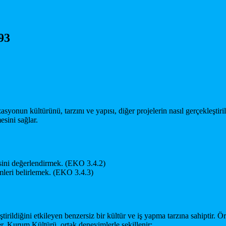
93
asyonun kültürünü, tarzını ve yapısı, diğer projelerin nasıl gerçekleştiri
sini sağlar.
isini değerlendirmek. (EKO 3.4.2)
mleri belirlemek. (EKO 3.4.3)
irildiğini etkileyen benzersiz bir kültür ve iş yapma tarzına sahiptir. Ö
er. Kurum Kültürü, ortak deneyimlerle şekillenir;