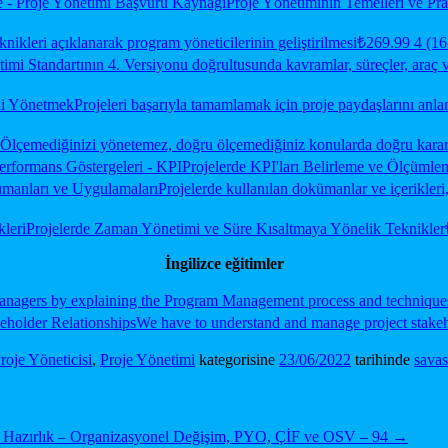
e - Proje Yönetimi Başvuru Kaynağı
Proje Yönetiminin Temelleri ve Prat
nikleri açıklanarak program yöneticilerinin geliştirilmesi
₺269.99
4 (16 
mi Standartının 4. Versiyonu doğrultusunda kavramlar, süreçler, araç ve
ini Yönetmek
Projeleri başarıyla tamamlamak için proje paydaşlarını an
Ölçemediğinizi yönetemez, doğru ölçemediğiniz konularda doğru kararl
erformans Göstergeleri - KPI
Projelerde KPI'ları Belirleme ve Ölçümle
manları ve Uygulamaları
Projelerde kullanılan dokümanlar ve içerikler
kleri
Projelerde Zaman Yönetimi ve Süre Kısaltmaya Yönelik Teknikler
İngilizce eğitimler
anagers by explaining the Program Management process and technique
eholder Relationships
We have to understand and manage project stakeho
roje Yöneticisi
,
Proje Yönetimi
kategorisine
23/06/2022
tarihinde
savas
Hazırlık – Organizasyonel Değişim, PYO, ÇİF ve OSV – 94
→