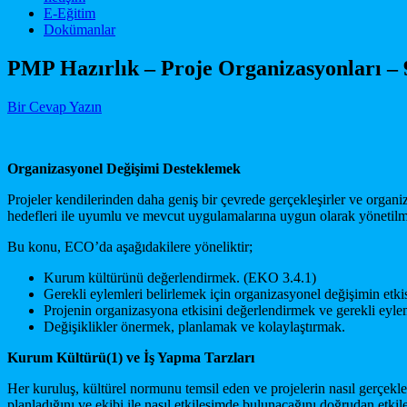
E-Eğitim
Dokümanlar
PMP Hazırlık – Proje Organizasyonları – 
Bir Cevap Yazın
Organizasyonel Değişimi Destekle
mek
Projeler kendilerinden daha geniş bir çevrede gerçekleşirler ve organiz
hedefleri ile uyumlu ve mevcut uygulamalarına uygun olarak yönetilme
Bu konu, ECO’da aşağıdakilere yöneliktir;
Kurum kültürünü değerlendirmek. (EKO 3.4.1)
Gerekli eylemleri belirlemek için organizasyonel değişimin etk
Projenin organizasyona etkisini değerlendirmek ve gerekli eyle
Değişiklikler önermek, planlamak ve kolaylaştırmak.
Kurum Kültür
ü(1) ve
İş Yapma Tarzları
Her kuruluş, kültürel normunu temsil eden ve projelerin nasıl gerçekleşt
planladığını ve ekibi ile nasıl etkileşimde bulunacağını doğrudan etkil