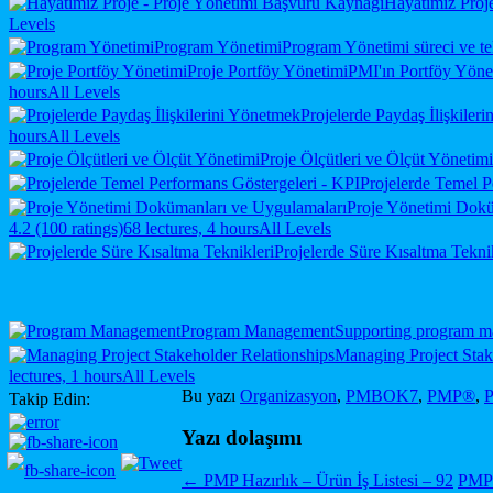
Hayatımız Proj
Levels
Program Yönetimi
Program Yönetimi süreci ve tek
Proje Portföy Yönetimi
PMI'ın Portföy Yöneti
hours
All Levels
Projelerde Paydaş İlişkiler
hours
All Levels
Proje Ölçütleri ve Ölçüt Yönetimi
Projelerde Temel P
Proje Yönetimi Dokü
4.2 (100 ratings)
68 lectures, 4 hours
All Levels
Projelerde Süre Kısaltma Tekni
Program Management
Supporting program m
Managing Project Stak
lectures, 1 hours
All Levels
Bu yazı
Organizasyon
,
PMBOK7
,
PMP®
,
P
Takip Edin:
Yazı dolaşımı
←
PMP Hazırlık – Ürün İş Listesi – 92
PMP 