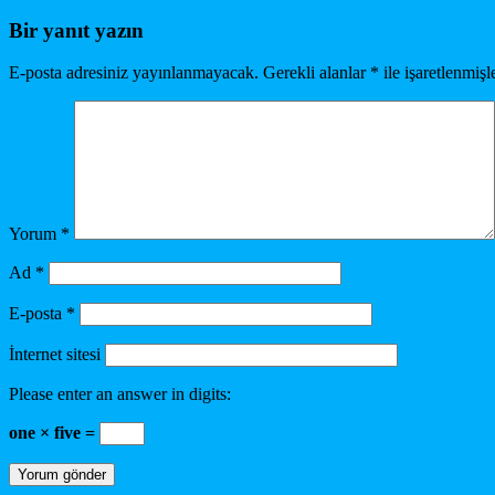
Bir yanıt yazın
E-posta adresiniz yayınlanmayacak.
Gerekli alanlar
*
ile işaretlenmişl
Yorum
*
Ad
*
E-posta
*
İnternet sitesi
Please enter an answer in digits:
one × five =