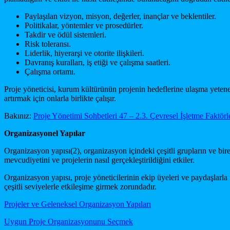
Paylaşılan vizyon, misyon, değerler, inançlar ve beklentiler.
Politikalar, yöntemler ve prosedürler.
Takdir ve ödül sistemleri.
Risk toleransı.
Liderlik, hiyerarşi ve otorite ilişkileri.
Davranış kuralları, iş etiği ve çalışma saatleri.
Çalışma ortamı.
Proje yöneticisi, kurum kültürünün projenin hedeflerine ulaşma yeteneği 
artırmak için onlarla birlikte çalışır.
Bakınız:
Proje Yönetimi Sohbetleri 47 – 2.3. Çevresel İşletme Faktörl
Organizasyonel Yapılar
Organizasyon yapısı(2), organizasyon içindeki çeşitli grupların ve bire
mevcudiyetini ve projelerin nasıl gerçekleştirildiğini etkiler.
Organizasyon yapısı, proje yöneticilerinin ekip üyeleri ve paydaşlarla n
çeşitli seviyelerle etkileşime girmek zorundadır.
Projeler ve Geleneksel Organizasyon Yapıları
Uygun Proje Organizasyonunu Seçmek