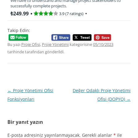
We have to understand and manage project stakeholders to
successfully complete projects.
₺249.99
3.9 (7 ratings)
Takip Edin:
Bu yazı
Proje Ofisi
,
Proje Yönetimi
kategorisine
05/10/2023
tarihinde
tarafından gönderildi.
Yazı
←
Proje Yönetimi Ofisi
Değer Odaklı Proje Yönetimi
dolaşımı
Fonksiyonları
Ofisi (DOPYO)
→
Bir yanıt yazın
E-posta adresiniz yayınlanmayacak.
Gerekli alanlar
*
ile