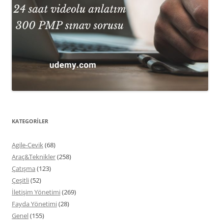
KATEGORİLER
Agile-Çevik
(68)
Araç&Teknikler
(258)
Çatışma
(123)
Çeşitli
(52)
İletişim Yönetimi
(269)
Fayda Yönetimi
(28)
Genel
(155)