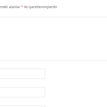
rekli alanlar
*
ile işaretlenmişlerdir
2010
2009
2008
2007
DANIŞMANLIK