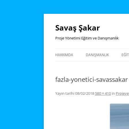
İçeriğe
atla
Savaş Şakar
Proje Yönetimi Eğitim ve Danışmanlık
HAKKIMDA
DANIŞMANLIK
EĞI
EĞ
fazla-yonetici-savassakar
NO
EĞ
Yayın tarihi
08/02/2018
580 × 410
in
Projeye
PR
BI
YÖ
MS