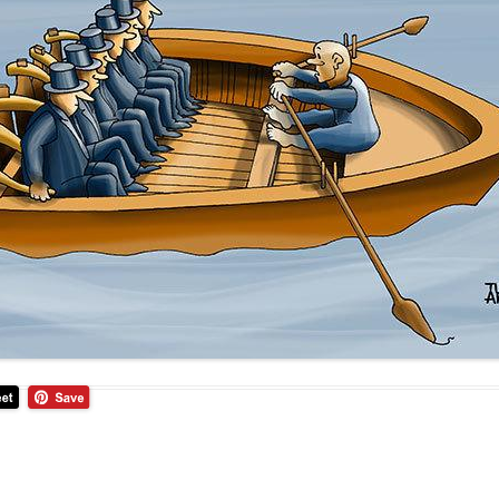
 PLANLAMA
2021
ERI DÜZEY PROJE YÖNETIMI
2020
NETICILER İÇIN PROJE YÖNETIMI
2019
OJELERDE RISK YÖNETIMI
2018
OGRAM YÖNETIMI
2017
RTFÖY YÖNETIMI
2016
2015
2014
2013
2012
2011