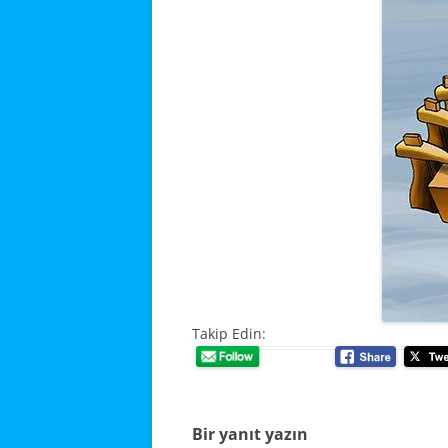
VE
İL
YÖ
PR
PR
PO
Takip Edin:
Bir yanıt yazın