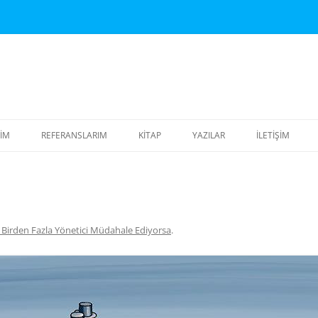
TIM
REFERANSLARIM
KITAP
YAZILAR
İLETIŞIM
ITIM KATALOĞU – PDF
EĞITIM
KENDIME SÖYLENMELER
TÜM FIRMALAR
KTA ATIŞI KURUMSAL
2026
ITIMLER
2025
 Birden Fazla Yönetici Müdahale Ediyorsa
.
OJE YÖNETIMI
2024
LIŞIM TEKNOLOJILERINDE PROJE
2023
NETIMI
2022
 PROJECT ILE PROJE YÖNETIMI