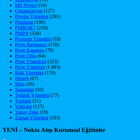
MS Project
(10)
Organizasyon
(127)
Paydaş Yönetimi
(291)
Planlama
(196)
PMBOK7
(218)
PMP®
(338)
Program Yönetimi
(18)
Proje Başlangıcı
(150)
Proje Kapanışı
(70)
Proje Ofisi
(64)
Proje Yöneticisi
(323)
Proje Yönetimi
(1.883)
Risk Yönetimi
(170)
Strateji
(67)
Stres
(26)
Sunumlar
(10)
Tedarik Yönetimi
(77)
Toplantı
(21)
Videolar
(127)
Yapay Zeka
(19)
Zaman Yönetimi
(103)
YENİ – Nokta Atışı Kurumsal Eğitimler