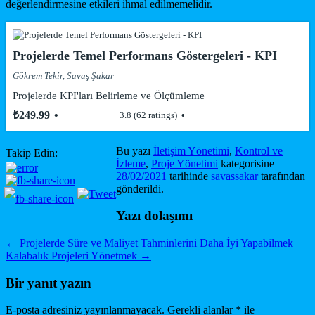
değerlendirmesine etkileri ihmal edilmemelidir.
Projelerde Temel Performans Göstergeleri - KPI
Gökrem Tekir, Savaş Şakar
Projelerde KPI'ları Belirleme ve Ölçümleme
₺249.99
3.8 (62 ratings)
Bu yazı
İletişim Yönetimi
,
Kontrol ve
Takip Edin:
İzleme
,
Proje Yönetimi
kategorisine
28/02/2021
tarihinde
savassakar
tarafından
gönderildi.
Yazı dolaşımı
←
Projelerde Süre ve Maliyet Tahminlerini Daha İyi Yapabilmek
Kalabalık Projeleri Yönetmek
→
Bir yanıt yazın
E-posta adresiniz yayınlanmayacak.
Gerekli alanlar
*
ile