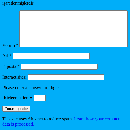
işaretlenmişlerdir
Yorum
*
Ad
*
E-posta
*
İnternet sitesi
Please enter an answer in digits:
thirteen + ten =
This site uses Akismet to reduce spam.
Learn how your comment
data is processed.