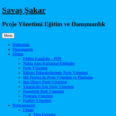
İçeriğe
Savaş Şakar
atla
Proje Yönetimi Eğitim ve Danışmanlık
Menü
Hakkımda
Danışmanlık
Eğitim
Eğitim Kataloğu – PDF
Nokta Atışı Kurumsal Eğitimler
Proje Yönetimi
Bilişim Teknolojilerinde Proje Yönetimi
MS Project ile Proje Yönetimi ve Planlama
İleri Düzey Proje Yönetimi
Yöneticiler İçin Proje Yönetimi
Projelerde Risk Yönetimi
Program Yönetimi
Portföy Yönetimi
Referanslarım
Eğitim
Tüm Firmalar