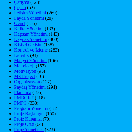
Çatışma
(123)
Çeşitli
(52)
İletişim Yönetimi
(269)
Fayda Yönetimi
(28)
Genel
(155)
Kalite Yönetimi
(133)
Kapsam Yönetimi
(143)
Kaynak Yönetimi
(400)
Kisisel Gelisim
(138)
Kontrol ve İzleme
(283)
Liderlik
(93)
Maliyet Yönetimi
(106)
Metodoloji
(157)
Motivasyon
(95)
MS Project
(10)
Organizasyon
(127)
Paydaş Yönetimi
(291)
Planlama
(196)
PMBOK7
(218)
PMP®
(338)
Program Yönetimi
(18)
Proje Başlangıcı
(150)
Proje Kapanışı
(70)
Proje Ofisi
(64)
Proje Yöneticisi
(323)