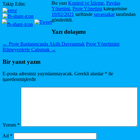
Bu yazı
Kontrol ve İzleme
,
Paydaş
Takip Edin:
Yönetimi
,
Proje Yönetimi
kategorisine
10/02/2021
tarihinde
savassakar
tarafından
gönderildi.
Yazı dolaşımı
←
Proje Başlangıcında Akıllı Davranmak
Proje Yönetimini
Bilmeyenlerle Çalışmak
→
Bir yanıt yazın
E-posta adresiniz yayınlanmayacak.
Gerekli alanlar
*
ile
işaretlenmişlerdir
Yorum
*
Ad
*