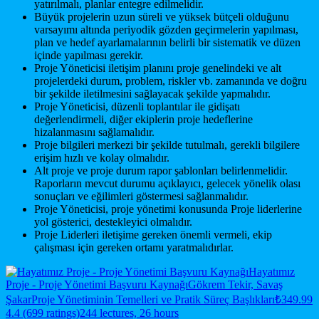
yatırılmalı, planlar entegre edilmelidir.
Büyük projelerin uzun süreli ve yüksek bütçeli olduğunu
varsayımı altında periyodik gözden geçirmelerin yapılması,
plan ve hedef ayarlamalarının belirli bir sistematik ve düzen
içinde yapılması gerekir.
Proje Yöneticisi iletişim planını proje genelindeki ve alt
projelerdeki durum, problem, riskler vb. zamanında ve doğru
bir şekilde iletilmesini sağlayacak şekilde yapmalıdır.
Proje Yöneticisi, düzenli toplantılar ile gidişatı
değerlendirmeli, diğer ekiplerin proje hedeflerine
hizalanmasını sağlamalıdır.
Proje bilgileri merkezi bir şekilde tutulmalı, gerekli bilgilere
erişim hızlı ve kolay olmalıdır.
Alt proje ve proje durum rapor şablonları belirlenmelidir.
Raporların mevcut durumu açıklayıcı, gelecek yönelik olası
sonuçları ve eğilimleri göstermesi sağlanmalıdır.
Proje Yöneticisi, proje yönetimi konusunda Proje liderlerine
yol gösterici, destekleyici olmalıdır.
Proje Liderleri iletişime gereken önemli vermeli, ekip
çalışması için gereken ortamı yaratmalıdırlar.
Hayatımız
Proje - Proje Yönetimi Başvuru Kaynağı
Gökrem Tekir, Savaş
Şakar
Proje Yönetiminin Temelleri ve Pratik Süreç Başlıkları
₺349.99
4.4 (699 ratings)
244 lectures, 26 hours