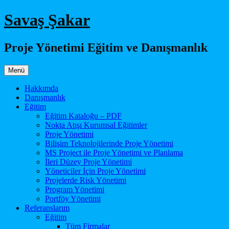
İçeriğe
Savaş Şakar
atla
Proje Yönetimi Eğitim ve Danışmanlık
Menü
Hakkımda
Danışmanlık
Eğitim
Eğitim Kataloğu – PDF
Nokta Atışı Kurumsal Eğitimler
Proje Yönetimi
Bilişim Teknolojilerinde Proje Yönetimi
MS Project ile Proje Yönetimi ve Planlama
İleri Düzey Proje Yönetimi
Yöneticiler İçin Proje Yönetimi
Projelerde Risk Yönetimi
Program Yönetimi
Portföy Yönetimi
Referanslarım
Eğitim
Tüm Firmalar