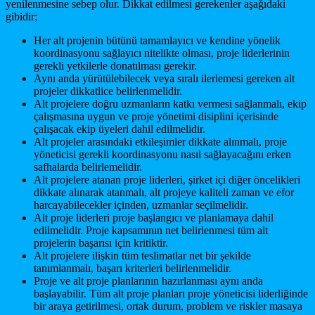
yenilenmesine sebep olur. Dikkat edilmesi gerekenler aşağıdaki
gibidir;
Her alt projenin bütünü tamamlayıcı ve kendine yönelik
koordinasyonu sağlayıcı nitelikte olması, proje liderlerinin
gerekli yetkilerle donatılması gerekir.
Aynı anda yürütülebilecek veya sıralı ilerlemesi gereken alt
projeler dikkatlice belirlenmelidir.
Alt projelere doğru uzmanların katkı vermesi sağlanmalı, ekip
çalışmasına uygun ve proje yönetimi disiplini içerisinde
çalışacak ekip üyeleri dahil edilmelidir.
Alt projeler arasındaki etkileşimler dikkate alınmalı, proje
yöneticisi gerekli koordinasyonu nasıl sağlayacağını erken
safhalarda belirlemelidir.
Alt projelere atanan proje liderleri, şirket içi diğer öncelikleri
dikkate alınarak atanmalı, alt projeye kaliteli zaman ve efor
harcayabilecekler içinden, uzmanlar seçilmelidir.
Alt proje liderleri proje başlangıcı ve planlamaya dahil
edilmelidir. Proje kapsamının net belirlenmesi tüm alt
projelerin başarısı için kritiktir.
Alt projelere ilişkin tüm teslimatlar net bir şekilde
tanımlanmalı, başarı kriterleri belirlenmelidir.
Proje ve alt proje planlarının hazırlanması aynı anda
başlayabilir. Tüm alt proje planları proje yöneticisi liderliğinde
bir araya getirilmesi, ortak durum, problem ve riskler masaya