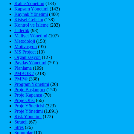
Kalite Yönetimi
(133)
Kapsam Yönetimi
(143)
Kaynak Yönetimi
(400)
Kisisel Gelisim
(138)
Kontrol ve İzleme
(283)
Liderlik
(93)
Maliyet Yönetimi
(107)
Metodoloji
(158)
Motivasyon
(95)
MS Project
(10)
Organizasyon
(127)
Paydaş Yönetimi
(291)
Planlama
(199)
PMBOK7
(218)
PMP®
(338)
Program Yönetimi
(20)
Proje Başlangıcı
(150)
Proje Kapanışı
(70)
Proje Ofisi
(66)
Proje Yöneticisi
(323)
Proje Yönetimi
(1.891)
Risk Yönetimi
(172)
Strateji
(67)
Stres
(26)
Sunumlar
(10)