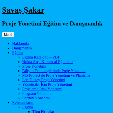
İçeriğe
Savaş Şakar
atla
Proje Yönetimi Eğitim ve Danışmanlık
Menü
Hakkımda
Danışmanlık
Eğitim
Eğitim Kataloğu – PDF
Nokta Atışı Kurumsal Eğitimler
Proje Yönetimi
Bilişim Teknolojilerinde Proje Yönetimi
MS Project ile Proje Yönetimi ve Planlama
İleri Düzey Proje Yönetimi
Yöneticiler İçin Proje Yönetimi
Projelerde Risk Yönetimi
Program Yönetimi
Portföy Yönetimi
Referanslarım
Eğitim
Tüm Firmalar