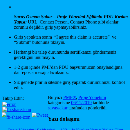
Savaş Osman Şakar – Proje Yönetimi Eğitimin PDU Kırılım
Yapısı:
URL, Contact Person, Contact Phone gibi alanlar
zorunlu değildir, giriş yapmayabilirsiniz.
Giriş yaptıktan sonra “I agree this claim is accurate” ve
“Submit” butonuna tıklayın.
Herhangi bir talep durumunda sertifikanızı göndermeniz
gerektiğini unutmayın.
1-2 gün içinde PMI’dan PDU başvurunuzun onaylandığına
dair eposta mesajı alacaksınız.
Siz genede pmi’ın sitesine giriş yaparak durumunuzu kontrol
edin.
Bu yazı
PMP®
,
Proje Yönetimi
Takip Edin:
kategorisine
06/11/2019
tarihinde
savassakar
tarafından gönderildi.
Yazı dolaşımı