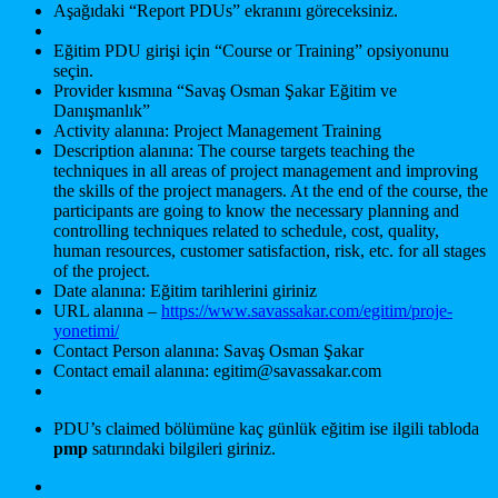
Aşağıdaki “Report PDUs” ekranını göreceksiniz.
Eğitim PDU girişi için “Course or Training” opsiyonunu
seçin.
Provider kısmına “Savaş Osman Şakar Eğitim ve
Danışmanlık”
Activity alanına: Project Management Training
Description alanına: The course targets teaching the
techniques in all areas of project management and improving
the skills of the project managers. At the end of the course, the
participants are going to know the necessary planning and
controlling techniques related to schedule, cost, quality,
human resources, customer satisfaction, risk, etc. for all stages
of the project.
Date alanına: Eğitim tarihlerini giriniz
URL alanına –
https://www.savassakar.com/egitim/proje-
yonetimi/
Contact Person alanına: Savaş Osman Şakar
Contact email alanına: egitim@savassakar.com
PDU’s claimed bölümüne kaç günlük eğitim ise ilgili tabloda
pmp
satırındaki bilgileri giriniz.