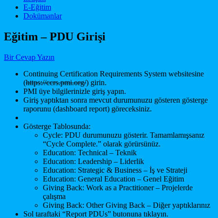
E-Eğitim
Dokümanlar
Eğitim – PDU Girişi
Bir Cevap Yazın
Continuing Certification Requirements System websitesine
(
https://ccrs.pmi.org/
) girin.
PMI üye bilgilerinizle giriş yapın.
Giriş yaptıktan sonra mevcut durumunuzu gösteren gösterge
raporunu (dashboard report) göreceksiniz.
Gösterge Tablosunda:
Cycle: PDU durumunuzu gösterir. Tamamlamışsanız
“Cycle Complete.” olarak görürsünüz.
Education: Technical – Teknik
Education: Leadership – Liderlik
Education: Strategic & Business – İş ve Strateji
Education: General Education – Genel Eğitim
Giving Back: Work as a Practitioner – Projelerde
çalışma
Giving Back: Other Giving Back – Diğer yaptıklarınız
Sol taraftaki “Report PDUs” butonuna tıklayın.