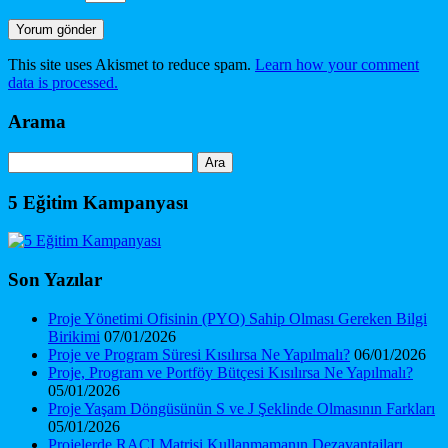
This site uses Akismet to reduce spam.
Learn how your comment
data is processed.
Arama
Arama:
5 Eğitim Kampanyası
Son Yazılar
Proje Yönetimi Ofisinin (PYO) Sahip Olması Gereken Bilgi
Birikimi
07/01/2026
Proje ve Program Süresi Kısılırsa Ne Yapılmalı?
06/01/2026
Proje, Program ve Portföy Bütçesi Kısılırsa Ne Yapılmalı?
05/01/2026
Proje Yaşam Döngüsünün S ve J Şeklinde Olmasının Farkları
05/01/2026
Projelerde RACI Matrisi Kullanmamanın Dezavantajları