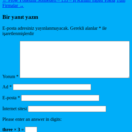
←
Proje Yönetimi Sohbetleri – 133 – İş Kırılım Yapısı Yoksa
Tüm
Firmalar
→
Bir yanıt yazın
E-posta adresiniz yayınlanmayacak.
Gerekli alanlar
*
ile
işaretlenmişlerdir
Yorum
*
Ad
*
E-posta
*
İnternet sitesi
Please enter an answer in digits:
three × 3 =