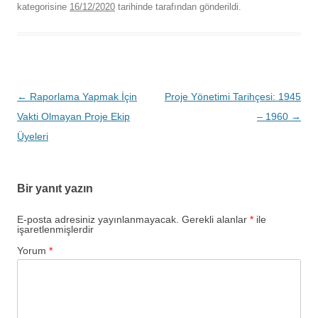
kategorisine
16/12/2020
tarihinde
tarafından gönderildi.
Yazı
←
Raporlama Yapmak İçin
Proje Yönetimi Tarihçesi: 1945
dolaşımı
Vakti Olmayan Proje Ekip
– 1960
→
Üyeleri
Bir yanıt yazın
E-posta adresiniz yayınlanmayacak.
Gerekli alanlar
*
ile
işaretlenmişlerdir
Yorum
*