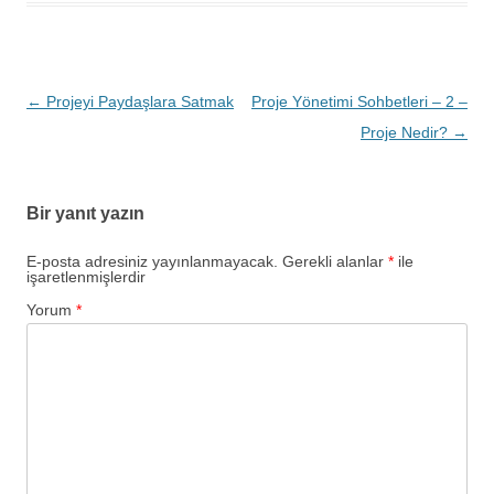
Yazı
←
Projeyi Paydaşlara Satmak
Proje Yönetimi Sohbetleri – 2 –
dolaşımı
Proje Nedir?
→
Bir yanıt yazın
E-posta adresiniz yayınlanmayacak.
Gerekli alanlar
*
ile
işaretlenmişlerdir
Yorum
*