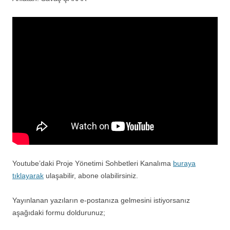
Youtube’daki Proje Yönetimi Sohbetleri Kanalıma
buraya
tıklayarak
ulaşabilir, abone olabilirsiniz.
Yayınlanan yazıların e-postanıza gelmesini istiyorsanız
aşağıdaki formu doldurunuz;