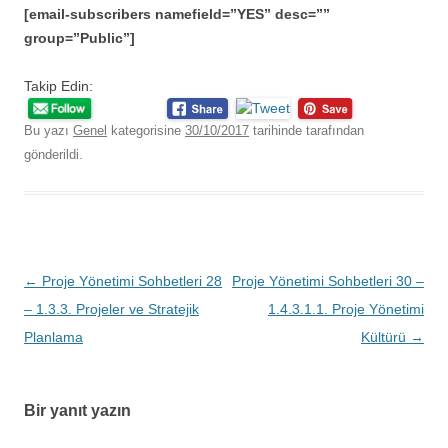
[email-subscribers namefield=”YES” desc=””
group=”Public”]
Takip Edin:
Bu yazı
Genel
kategorisine
30/10/2017
tarihinde
tarafından
gönderildi.
Yazı
←
Proje Yönetimi Sohbetleri 28
Proje Yönetimi Sohbetleri 30 –
dolaşımı
– 1.3.3. Projeler ve Stratejik
1.4.3.1.1. Proje Yönetimi
Planlama
Kültürü
→
Bir yanıt yazın