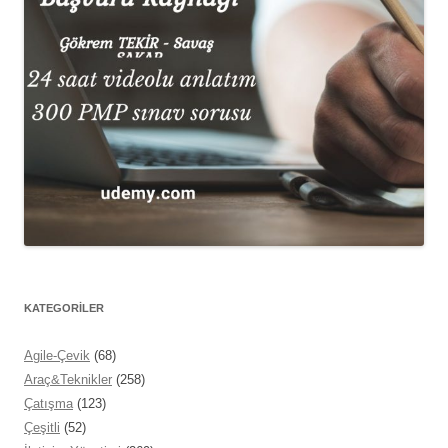
KATEGORİLER
Agile-Çevik
(68)
Araç&Teknikler
(258)
Çatışma
(123)
Çeşitli
(52)