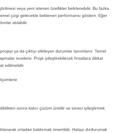
ştirilmesi veya yeni istenen özellikler belirlenebilir. Bu fazka
2010
 temel çizgi gelecekte beklenen performansı gösterir. Eğer
ımlar atılabilir.
2009
2008
2007
 projeyi ya da çıktıyı etkileyen durumlar tanımlanır. Temel
malar incelenir. Proje iyileştirebilecek fırsatlara dikkat
DANIŞMANLIK
kat edilmelidir.
lçümlenir.
ldikten sonra kalıcı çüzüm üretilir ve süreci iyileştirmek
klanarak ortadan kaldırmak önemlidir. Hatayı dırdurumak