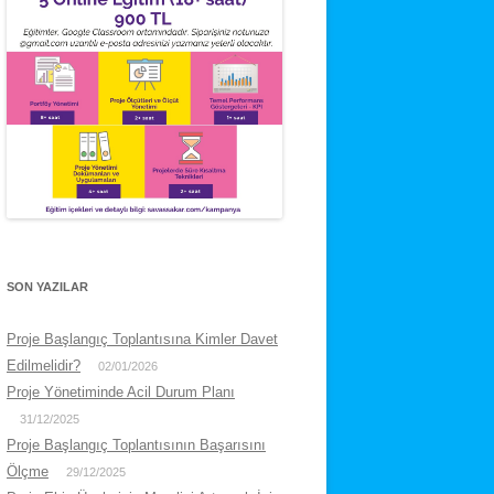
SON YAZILAR
Proje Başlangıç Toplantısına Kimler Davet
Edilmelidir?
02/01/2026
Proje Yönetiminde Acil Durum Planı
31/12/2025
Proje Başlangıç Toplantısının Başarısını
Ölçme
29/12/2025