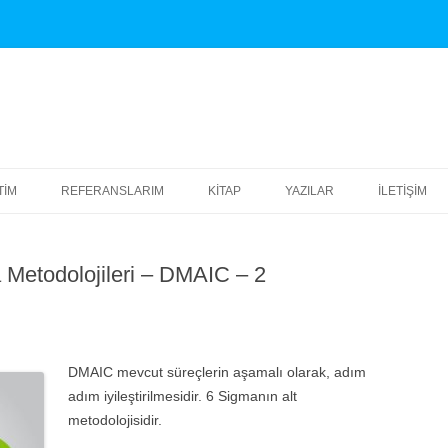
TIM
REFERANSLARIM
KITAP
YAZILAR
İLETIŞIM
ITIM KATALOĞU – PDF
EĞITIM
KENDIME SÖYLENMELER
TÜM FIRMALAR
 Metodolojileri – DMAIC – 2
KTA ATIŞI KURUMSAL
2026
ĞITIMLER
2025
ROJE YÖNETIMI
2024
DMAIC mevcut süreçlerin aşamalı olarak, adım
LIŞIM TEKNOLOJILERINDE
adım iyileştirilmesidir. 6 Sigmanın alt
2023
ROJE YÖNETIMI
metodolojisidir.
2022
 PROJECT ILE PROJE