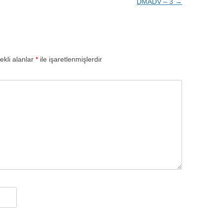
DMADV – 3
→
ekli alanlar
*
ile işaretlenmişlerdir