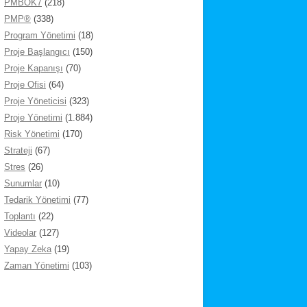
PMBOK7
(218)
PMP®
(338)
Program Yönetimi
(18)
Proje Başlangıcı
(150)
Proje Kapanışı
(70)
Proje Ofisi
(64)
Proje Yöneticisi
(323)
Proje Yönetimi
(1.884)
Risk Yönetimi
(170)
Strateji
(67)
Stres
(26)
Sunumlar
(10)
Tedarik Yönetimi
(77)
Toplantı
(22)
Videolar
(127)
Yapay Zeka
(19)
Zaman Yönetimi
(103)