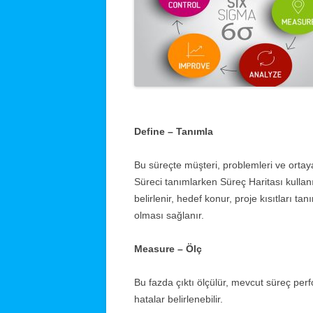
YÖ
İL
YÖ
Y
P
Define – Tanımla
P
Bu süreçte müşteri, problemleri ve ortaya
P
Süreci tanımlarken Süreç Haritası kullanılır
belirlenir, hedef konur, proje kısıtları t
olması sağlanır.
Measure – Ölç
Bu fazda çıktı ölçülür, mevcut süreç perf
hatalar belirlenebilir.