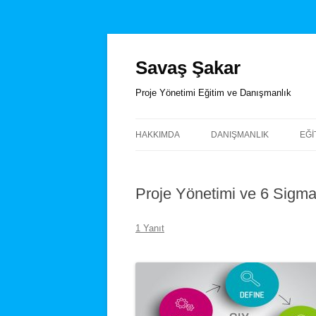
İçeriğe
atla
Savaş Şakar
Proje Yönetimi Eğitim ve Danışmanlık
HAKKIMDA
DANIŞMANLIK
EĞI
EĞ
Proje Yönetimi ve 6 Sigma
NO
E
1 Yanıt
P
BI
P
MS