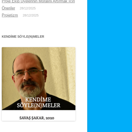
Proje Ekip Üyelerinin Moralini Artırmak İçin
Öneriler
28/12/2025
Projetizm
28/12/2025
KENDIME SÖYLE(N)MELER