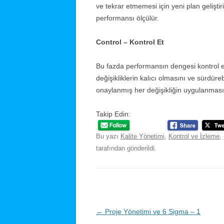
ve tekrar etmemesi için yeni plan gelişti
performansı ölçülür.
Control – Kontrol Et
Bu fazda performansın dengesi kontrol ed
değişikliklerin kalıcı olmasını ve sürdürebi
onaylanmış her değişikliğin uygulanması g
Takip Edin:
Bu yazı
Kalite Yönetimi
,
Kontrol ve İzleme
,
tarafından gönderildi.
Yazı
←
Proje Yönetimi ve 6 Sigma – 1