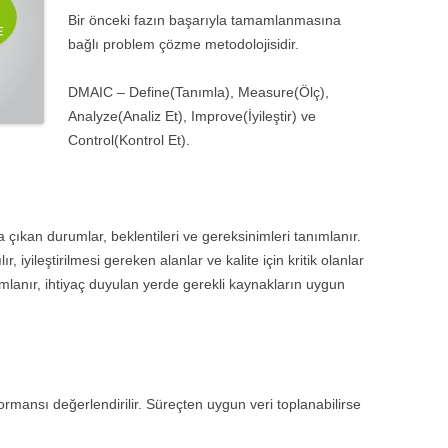
Bir önceki fazın başarıyla tamamlanmasına
NETIMI VE PLANLAMA
2021
bağlı problem çözme metodolojisidir.
ERI DÜZEY PROJE YÖNETIMI
2020
DMAIC – Define(Tanımla), Measure(Ölç),
NETICILER İÇIN PROJE
2019
Analyze(Analiz Et), Improve(İyileştir) ve
ÖNETIMI
Control(Kontrol Et).
2018
ROJELERDE RISK YÖNETIMI
2017
ROGRAM YÖNETIMI
 çıkan durumlar, beklentileri ve gereksinimleri tanımlanır.
2016
ORTFÖY YÖNETIMI
, iyileştirilmesi gereken alanlar ve kalite için kritik olanlar
2015
anımlanır, ihtiyaç duyulan yerde gerekli kaynakların uygun
2014
2013
2012
ormansı değerlendirilir. Süreçten uygun veri toplanabilirse
2011