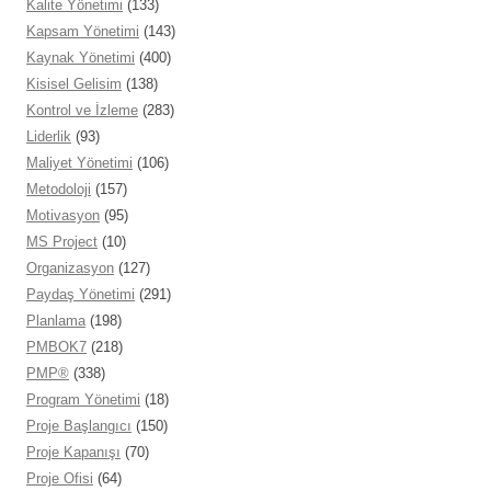
Kalite Yönetimi
(133)
Kapsam Yönetimi
(143)
Kaynak Yönetimi
(400)
Kisisel Gelisim
(138)
Kontrol ve İzleme
(283)
Liderlik
(93)
Maliyet Yönetimi
(106)
Metodoloji
(157)
Motivasyon
(95)
MS Project
(10)
Organizasyon
(127)
Paydaş Yönetimi
(291)
Planlama
(198)
PMBOK7
(218)
PMP®
(338)
Program Yönetimi
(18)
Proje Başlangıcı
(150)
Proje Kapanışı
(70)
Proje Ofisi
(64)