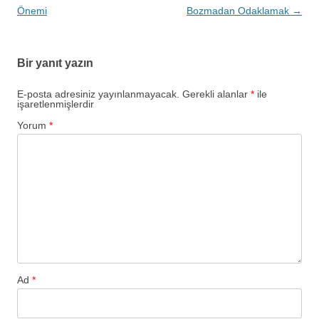
dolaşımı
Önemi
Bozmadan Odaklamak
→
Bir yanıt yazın
E-posta adresiniz yayınlanmayacak.
Gerekli alanlar
*
ile
işaretlenmişlerdir
Yorum
*
Ad
*