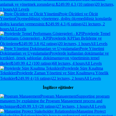
anlamak ve yönetmek zorundayız.
₺249.99
4.3 (10 ratings)
20 lectures,
1 hours
All Levels
Proje Ölçütleri ve Ölçüt
Yönetimi
Ölçemediğinizi yönetemez, doğru ölçemediğiniz konularda
doğru kararları vermezsiniz.
₺249.99
4.3 (6 ratings)
21 lectures, 2
hours
All Levels
Projelerde Temel
Performans Göstergeleri - KPI
Projelerde KPI'ları Belirleme ve
Ölçümleme
₺249.99
3.8 (62 ratings)
20 lectures, 1 hours
All Levels
Proje Yönetimi
Dokümanları ve Uygulamaları
Projelerde kullanılan dokümanlar ve
içerikleri, örnek şablonlar, dokümantasyon yönetiminin temel
ilkeleri
₺349.99
4.2 (100 ratings)
68 lectures, 4 hours
All Levels
Projelerde Süre Kısaltma
Teknikleri
Projelerde Zaman Yönetimi ve Süre Kısaltmaya Yönelik
Teknikler
₺249.99
4 (16 ratings)
22 lectures, 2 hours
All Levels
İngilizce eğitimler
Program Management
Supporting program
managers by explaining the Program Management process and
techniques
₺249.99
3.9 (28 ratings)
27 lectures, 1 hours
All Levels
Managing Project
Stakeholder Relationships
We have to understand and manage project