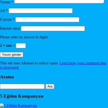
Yorum
*
Ad
*
E-posta
*
İnternet sitesi
Please enter an answer in digits:
2 × one =
This site uses Akismet to reduce spam.
Learn how your comment data
is processed.
Arama
Arama:
5 Eğitim Kampanyası