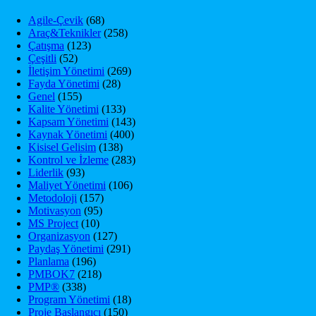
Agile-Çevik
(68)
Araç&Teknikler
(258)
Çatışma
(123)
Çeşitli
(52)
İletişim Yönetimi
(269)
Fayda Yönetimi
(28)
Genel
(155)
Kalite Yönetimi
(133)
Kapsam Yönetimi
(143)
Kaynak Yönetimi
(400)
Kisisel Gelisim
(138)
Kontrol ve İzleme
(283)
Liderlik
(93)
Maliyet Yönetimi
(106)
Metodoloji
(157)
Motivasyon
(95)
MS Project
(10)
Organizasyon
(127)
Paydaş Yönetimi
(291)
Planlama
(196)
PMBOK7
(218)
PMP®
(338)
Program Yönetimi
(18)
Proje Başlangıcı
(150)