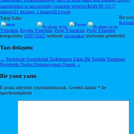
stakeholders to successfully complete projects.
₺249.99
3.9 (7
ratings)
21 lectures, 1 hours
All Levels
Bu yazı
Takip Edin:
Kaynak
Yönetimi
,
Paydaş Yönetimi
,
Proje Yöneticisi
,
Proje Yönetimi
kategorisine
10/07/2025
tarihinde
savassakar
tarafından gönderildi.
Yazı dolaşımı
←
Projelerde Sorumluluk Dağılımının Etkin Bir Şekilde Yapılması
Projelerde Doğru Delegasyonun Önemi
→
Bir yanıt yazın
E-posta adresiniz yayınlanmayacak.
Gerekli alanlar
*
ile
işaretlenmişlerdir