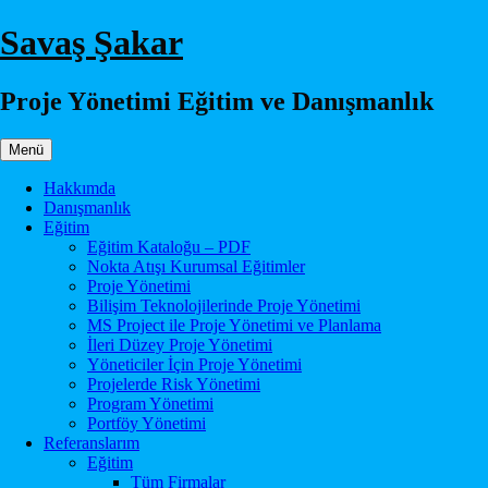
İçeriğe
Savaş Şakar
atla
Proje Yönetimi Eğitim ve Danışmanlık
Menü
Hakkımda
Danışmanlık
Eğitim
Eğitim Kataloğu – PDF
Nokta Atışı Kurumsal Eğitimler
Proje Yönetimi
Bilişim Teknolojilerinde Proje Yönetimi
MS Project ile Proje Yönetimi ve Planlama
İleri Düzey Proje Yönetimi
Yöneticiler İçin Proje Yönetimi
Projelerde Risk Yönetimi
Program Yönetimi
Portföy Yönetimi
Referanslarım
Eğitim
Tüm Firmalar