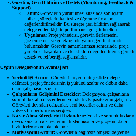
Gözetim, Geri Bildirim ve Destek (Monitoring, Feedback &
Support)
Tanım:
Görevlerin yürütülmesi sırasında sonuçların
kalitesi, süreçlerin kalitesi ve öğrenme fırsatları
değerlendirilmelidir. Bu süreçte geri bildirim sağlanarak,
delege edilen kişinin performansı geliştirilmelidir.
Uygulama:
Proje yöneticisi, görevin ilerlemesini
gözlemlemeli ve gerektiğinde yapıcı geri bildirimde
bulunmalıdır. Görevin tamamlanması sonrasında, proje
yöneticisi başarıları ve eksiklikleri değerlendirerek gerekli
destek ve rehberliği sağlamalıdır.
Uygun Delegasyonun Avantajları
Verimliliği Artırır:
Görevlerin uygun bir şekilde delege
edilmesi, proje yöneticisinin iş yükünü azaltır ve ekibin daha
etkin çalışmasını sağlar.
Çalışanların Gelişimini Destekler:
Delegasyon, çalışanların
sorumluluk alma becerilerini ve liderlik kapasitelerini geliştirir.
Görevleri devralan çalışanlar, yeni beceriler edinir ve daha
yüksek bir performans sergiler.
Karar Alma Süreçlerini Hızlandırır:
Yetki ve sorumlulukların
devri, karar alma süreçlerinin hızlanmasına ve projenin daha
hızlı ilerlemesine olanak tanır.
Motivasyonu Artırır:
Görevlerin bağımsız bir şekilde yerine