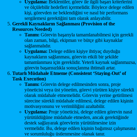
Uygulama:
Beklentiler, görev ile ilgili başarı kriterlerini
ve ölçülebilir hedefleri içermelidir. Böylece delege edilen
kişi, görevden ne beklendiğini ve nasıl bir performans
sergilemesi gerektiğini tam olarak anlayabilir.
Gerekli Kaynakların Sağlanması (Provision of the
Resources Needed)
Tanım:
Görevin başarıyla tamamlanabilmesi için gerekli
olan zaman, bilgi, ekipman ve bütçe gibi kaynaklar
sağlanmalıdır.
Uygulama:
Delege edilen kişiye ihtiyaç duyduğu
kaynakların sağlanması, görevin etkili bir şekilde
tamamlanması için gereklidir. Yeterli kaynak sağlanmazsa,
görevin başarısızlıkla sonuçlanma ihtimali artar.
Tutarlı Müdahale Etmeme (Consistent ‘Staying-Out’ of
Task Execution)
Tanım:
Görevin delege edilmesinden sonra, proje
yöneticisi veya üst yönetim, görevi yürüten kişiye sürekli
olarak müdahale etmemelidir. Görevin yerine getirilmesi
sürecine sürekli müdahale edilmesi, delege edilen kişinin
motivasyonunu ve verimliliğini azaltabilir.
Uygulama:
Proje yöneticisi, delege edilen görevin nasıl
yürütüldüğüne müdahale etmeden, ancak gerektiğinde
destek sağlayarak görevlerin yürütülmesine izin
vermelidir. Bu, delege edilen kişinin bağımsız çalışmasına
ve sorumluluğu üstlenmesine olanak tanır.