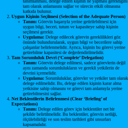
tanımlanması, delege edilen kişinin ne yapması gerektiğini
tam olarak anlamasını sağlar ve sürecin etkili olmasına
katkıda bulunur.
Uygun Kişinin Seçilmesi (Selection of the Adequate Person)
Tanım:
Görevin başarıyla yerine getirilebilmesi için
uygun bilgi, beceri, tutum ve kapasiteye sahip kişinin
seçilmesi gerekir.
Uygulama:
Delege edilecek görevin gereklilikleri göz
önünde bulundurularak, uygun bilgi ve becerilere sahip
çalışanlar belirlenmelidir. Ayrıca, kişinin bu görevi yerine
getirebilme kapasitesi de değerlendirilmelidir.
Tam Sorumluluk Devri (‘Complete’ Delegation)
Tanım:
Görevin delege edilmesi, sadece görevlerin değil
aynı zamanda sorumlulukların ve gerekli yetkilerin de
devrini içermelidir.
Uygulama:
Sorumluluklar, görevler ve yetkiler tam olarak
delege edilmelidir. Bu, delege edilen kişinin karar alma
yetkisine sahip olmasını ve görevi tam anlamıyla yerine
getirebilmesini sağlar.
Net Beklentilerin Belirlenmesi (Clear ‘Briefing’ of
Expectations)
Tanım:
Delege edilen görev için beklentiler net bir
şekilde belirtilmelidir. Bu beklentiler, görevin netliği,
ölçülebilirliği ve son teslim tarihleri gibi unsurları
kapsamalıdır.