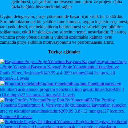
getirilmesi, çalışanların motivasyonunu artırır ve projeye daha
fazla bağlılık hissetmelerini sağlar.
Uygun delegasyon, proje yönetiminde başarı için kritik bir faktördür.
Sorumlulukların net bir şekilde tanımlanması, uygun kişilerin seçilmesi,
tam yetki devri, net beklentilerin belirlenmesi ve sürekli geri bildirim
sağlanması, etkili bir delegasyon sürecinin temel unsurlarıdır. Bu süreç,
yalnızca proje yöneticisinin iş yükünü azaltmakla kalmaz, aynı
zamanda proje ekibinin motivasyonunu ve performansını artırır.
Türkçe eğitimler
Hayatımız Proje
- Proje Yönetimi Başvuru Kaynağı
Proje Yönetiminin Temelleri ve
Pratik Süreç Başlıkları
₺349.99
4.4 (699 ratings)
244 lectures, 26
hours
All Levels
Program Yönetimi
Program Yönetimi süreci ve
teknikleri açıklanarak program yöneticilerinin geliştirilmesi
₺269.99
4
(16 ratings)
27 lectures, 2 hours
All Levels
Proje Portföy Yönetimi
PMI'ın Portföy
Yönetimi Standartının 4. Versiyonu doğrultusunda kavramlar, süreçler,
araç ve teknikler anlatılmaktadır.
₺269.99
3.8 (12 ratings)
127 lectures,
8 hours
All Levels
Projelerde Paydaş İlişkilerini
Yönetmek
Projeleri başarıyla tamamlamak için proje paydaşlarını