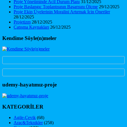
Proje Yönetiminde Acil Durum Planı
31/12/2025
Proje Başlangıç Toplantısının Başarısını Ölçme
29/12/2025
Proje Ekip Üyelerinin Moralini Artırmak İçin Öneriler
28/12/2025
Projetizm
28/12/2025
Çatışma Kaynakları
26/12/2025
Kendime Söyle(n)meler
udemy-hayatımız-proje
KATEGORİLER
Agile-Çevik
(68)
Araç&Teknikler
(258)