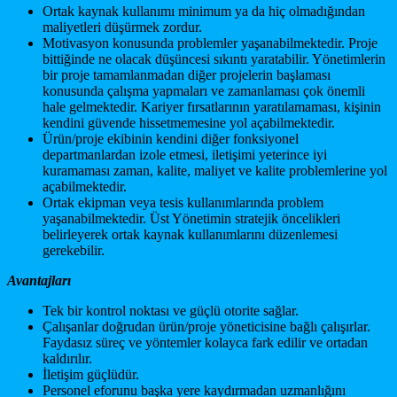
Ortak kaynak kullanımı minimum ya da hiç olmadığından
maliyetleri düşürmek zordur.
Motivasyon konusunda problemler yaşanabilmektedir. Proje
bittiğinde ne olacak düşüncesi sıkıntı yaratabilir. Yönetimlerin
bir proje tamamlanmadan diğer projelerin başlaması
konusunda çalışma yapmaları ve zamanlaması çok önemli
hale gelmektedir. Kariyer fırsatlarının yaratılamaması, kişinin
kendini güvende hissetmemesine yol açabilmektedir.
Ürün/proje ekibinin kendini diğer fonksiyonel
departmanlardan izole etmesi, iletişimi yeterince iyi
kuramaması zaman, kalite, maliyet ve kalite problemlerine yol
açabilmektedir.
Ortak ekipman veya tesis kullanımlarında problem
yaşanabilmektedir. Üst Yönetimin stratejik öncelikleri
belirleyerek ortak kaynak kullanımlarını düzenlemesi
gerekebilir.
Avantajları
Tek bir kontrol noktası ve güçlü otorite sağlar.
Çalışanlar doğrudan ürün/proje yöneticisine bağlı çalışırlar.
Faydasız süreç ve yöntemler kolayca fark edilir ve ortadan
kaldırılır.
İletişim güçlüdür.
Personel eforunu başka yere kaydırmadan uzmanlığını