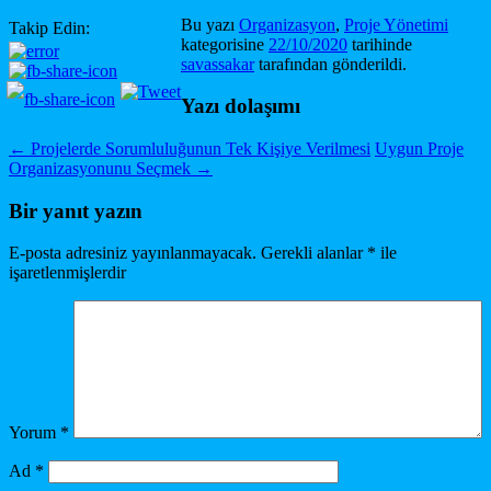
Bu yazı
Organizasyon
,
Proje Yönetimi
Takip Edin:
kategorisine
22/10/2020
tarihinde
savassakar
tarafından gönderildi.
Yazı dolaşımı
←
Projelerde Sorumluluğunun Tek Kişiye Verilmesi
Uygun Proje
Organizasyonunu Seçmek
→
Bir yanıt yazın
E-posta adresiniz yayınlanmayacak.
Gerekli alanlar
*
ile
işaretlenmişlerdir
Yorum
*
Ad
*