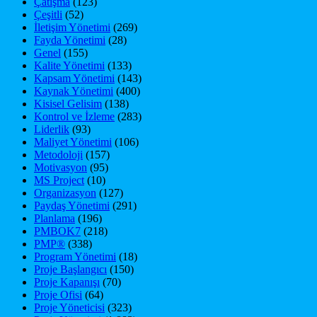
Çatışma
(123)
Çeşitli
(52)
İletişim Yönetimi
(269)
Fayda Yönetimi
(28)
Genel
(155)
Kalite Yönetimi
(133)
Kapsam Yönetimi
(143)
Kaynak Yönetimi
(400)
Kisisel Gelisim
(138)
Kontrol ve İzleme
(283)
Liderlik
(93)
Maliyet Yönetimi
(106)
Metodoloji
(157)
Motivasyon
(95)
MS Project
(10)
Organizasyon
(127)
Paydaş Yönetimi
(291)
Planlama
(196)
PMBOK7
(218)
PMP®
(338)
Program Yönetimi
(18)
Proje Başlangıcı
(150)
Proje Kapanışı
(70)
Proje Ofisi
(64)
Proje Yöneticisi
(323)