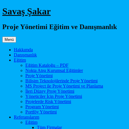
İçeriğe
Savaş Şakar
atla
Proje Yönetimi Eğitim ve Danışmanlık
Menü
Hakkımda
Danışmanlık
Eğitim
Eğitim Kataloğu – PDF
Nokta Atışı Kurumsal Eğitimler
Proje Yönetimi
Bilişim Teknolojilerinde Proje Yönetimi
MS Project ile Proje Yönetimi ve Planlama
İleri Düzey Proje Yönetimi
Yöneticiler İçin Proje Yönetimi
Projelerde Risk Yönetimi
Program Yönetimi
Portföy Yönetimi
Referanslarım
Eğitim
Tüm Firmalar