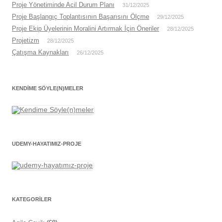
Proje Yönetiminde Acil Durum Planı
31/12/2025
Proje Başlangıç Toplantısının Başarısını Ölçme
29/12/2025
Proje Ekip Üyelerinin Moralini Artırmak İçin Öneriler
28/12/2025
Projetizm
28/12/2025
Çatışma Kaynakları
26/12/2025
KENDIME SÖYLE(N)MELER
UDEMY-HAYATIMIZ-PROJE
KATEGORİLER