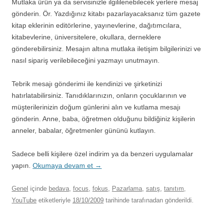
Mutlaka ürün ya da servisinizle ilgililenebilecek yerlere mesaj
gönderin. Ör. Yazdığınız kitabı pazarlayacaksanız tüm gazete
kitap eklerinin editörlerine, yayınevlerine, dağıtımcılara,
kitabevlerine, üniversitelere, okullara, derneklere
gönderebilirsiniz. Mesajın altına mutlaka iletişim bilgilerinizi ve
nasıl sipariş verilebileceğini yazmayı unutmayın.
Tebrik mesajı gönderimi ile kendinizi ve şirketinizi
hatırlatabilirsiniz. Tanıdıklarınızın, onların çocuklarının ve
müşterilerinizin doğum günlerini alın ve kutlama mesajı
gönderin. Anne, baba, öğretmen olduğunu bildiğiniz kişilerin
anneler, babalar, öğretmenler gününü kutlayın.
Sadece belli kişilere özel indirim ya da benzeri uygulamalar
yapın.
Okumaya devam et
→
Genel
içinde
bedava
,
focus
,
fokus
,
Pazarlama
,
satış
,
tanıtım
,
YouTube
etiketleriyle
18/10/2009
tarihinde
tarafınadan gönderildi.