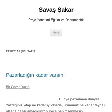
İçeriğe
atla
Savaş Şakar
Proje Yönetimi Eğitim ve Danışmanlık
Menü
ETIKET ARŞIVI:
SATIŞ
Pazarladığın kadar varsın!
Bir Cevap Yazın
Dünya pazarlama dünyası.
Yazdığınız kitap ne kadar iyi olsada, ürününüz ne kadar faydalı
olsada pazarlamadığınız sürece benimsenmesini