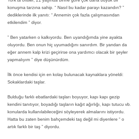
York’ta ofisler, 21 yaşında birine göre çok daha büyük bir
konuşma tarzına sahip. “ Nasıl bu kadar parayı kazandın? ”
dediklerinde ilk yanıtı: “ Annemin çok fazla çalışmasından
etkilendim ” diyor.
” Ben yatarken o kalkıyordu. Ben uyandığımda yine ayakta
oluyordu. Ben onun hiç uyumadığını sanırdım. Bir yandan da
eğer annem kalp krizi geçirirse ona yardımcı olacak bir şeyler
yapmalıyım ” diye düşünürdüm.
İlk önce kendisi için en kolay bulunacak kaynaklara yöneldi:
Sokaklardaki taşlar.
Bulduğu farklı ebatlardaki taşları boyuyor, kapı kapı gezip
kendini tanıtıyor, boyadığı taşların kağıt ağırlığı, kapı tutucu vb.
konularda kullanılabileceğini söyleyerek almalarını istiyordu.
Hatta bu zaten benim bahçemdeki taş değil mi diyenlere “ o
artık farklı bir taş ” diyordu.