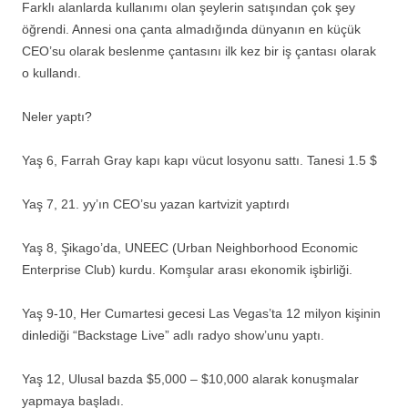
Farklı alanlarda kullanımı olan şeylerin satışından çok şey
öğrendi. Annesi ona çanta almadığında dünyanın en küçük
CEO’su olarak beslenme çantasını ilk kez bir iş çantası olarak
o kullandı.
Neler yaptı?
Yaş 6, Farrah Gray kapı kapı vücut losyonu sattı. Tanesi 1.5 $
Yaş 7, 21. yy’ın CEO’su yazan kartvizit yaptırdı
Yaş 8, Şikago’da, UNEEC (Urban Neighborhood Economic
Enterprise Club) kurdu. Komşular arası ekonomik işbirliği.
Yaş 9-10, Her Cumartesi gecesi Las Vegas’ta 12 milyon kişinin
dinlediği “Backstage Live” adlı radyo show’unu yaptı.
Yaş 12, Ulusal bazda $5,000 – $10,000 alarak konuşmalar
yapmaya başladı.