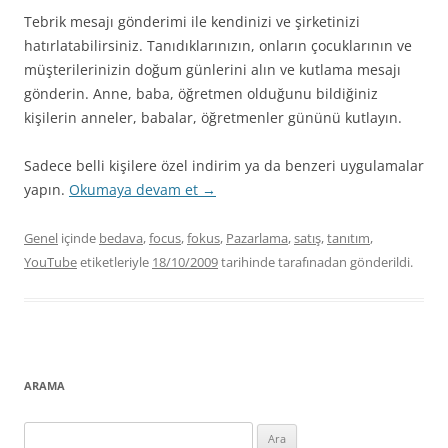
Tebrik mesajı gönderimi ile kendinizi ve şirketinizi
hatırlatabilirsiniz. Tanıdıklarınızın, onların çocuklarının ve
müşterilerinizin doğum günlerini alın ve kutlama mesajı
gönderin. Anne, baba, öğretmen olduğunu bildiğiniz
kişilerin anneler, babalar, öğretmenler gününü kutlayın.
Sadece belli kişilere özel indirim ya da benzeri uygulamalar
yapın.
Okumaya devam et
→
Genel
içinde
bedava
,
focus
,
fokus
,
Pazarlama
,
satış
,
tanıtım
,
YouTube
etiketleriyle
18/10/2009
tarihinde
tarafınadan gönderildi.
ARAMA
Arama: