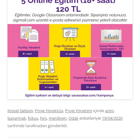
Kisisel Gelisim
,
Proje Yöneticisi
,
Proje Yönetimi
içinde
azim
,
başarmak
,
fokus
,
hırs
,
merdiven
,
Odak
etiketleriyle
19/04/2020
tarihinde
tarafınadan gönderildi.