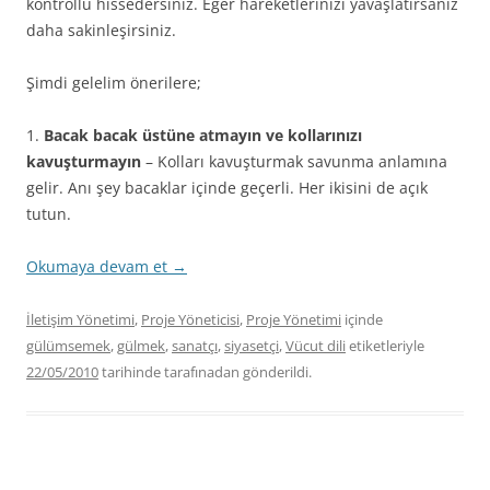
kontrollü hissedersiniz. Eğer hareketlerinizi yavaşlatırsanız
daha sakinleşirsiniz.
Şimdi gelelim önerilere;
1.
Bacak bacak üstüne atmayın ve kollarınızı
kavuşturmayın
– Kolları kavuşturmak savunma anlamına
gelir. Anı şey bacaklar içinde geçerli. Her ikisini de açık
tutun.
Okumaya devam et
→
İletişim Yönetimi
,
Proje Yöneticisi
,
Proje Yönetimi
içinde
gülümsemek
,
gülmek
,
sanatçı
,
siyasetçi
,
Vücut dili
etiketleriyle
22/05/2010
tarihinde
tarafınadan gönderildi.