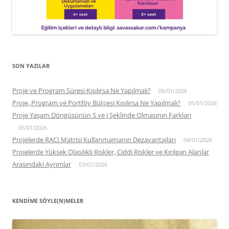
SON YAZILAR
Proje ve Program Süresi Kısılırsa Ne Yapılmalı?
06/01/2026
Proje, Program ve Portföy Bütçesi Kısılırsa Ne Yapılmalı?
05/01/2026
Proje Yaşam Döngüsünün S ve J Şeklinde Olmasının Farkları
05/01/2026
Projelerde RACI Matrisi Kullanmamanın Dezavantajları
04/01/2026
Projelerde Yüksek Olasılıklı Riskler, Ciddi Riskler ve Kırılgan Alanlar
Arasındaki Ayrımlar
03/01/2026
KENDIME SÖYLE(N)MELER