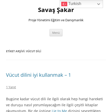
İçeriğe
Turkish
atla
Savaş Şakar
Proje Yönetimi Eğitim ve Danışmanlık
Menü
ETIKET ARŞIVI:
VÜCUT DILI
Vücut dilini iyi kullanmak – 1
1 Yanıt
Bugüne kadar vücut dili ile ilgili olarak hep hangi hareketi
ve duruşu nasıl yorumlayacağım ile ilgili çeşitli kitaplar
okumuştum. Bir de üstüne
Lie to Me
dizisini seyrettikten