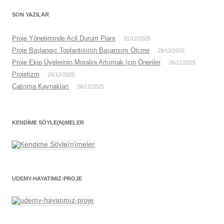
SON YAZILAR
Proje Yönetiminde Acil Durum Planı
31/12/2025
Proje Başlangıç Toplantısının Başarısını Ölçme
29/12/2025
Proje Ekip Üyelerinin Moralini Artırmak İçin Öneriler
28/12/2025
Projetizm
28/12/2025
Çatışma Kaynakları
26/12/2025
KENDIME SÖYLE(N)MELER
UDEMY-HAYATIMIZ-PROJE