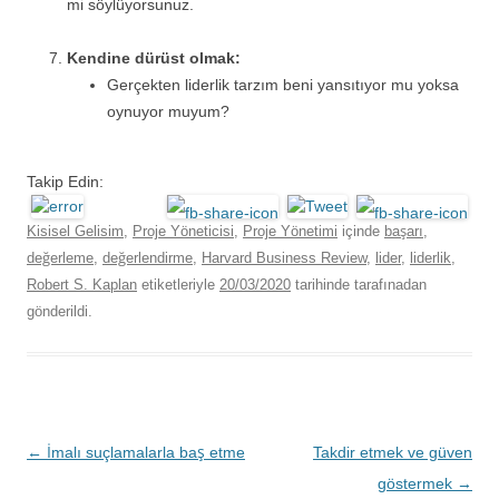
mi söylüyorsunuz.
Kendine dürüst olmak:
Gerçekten liderlik tarzım beni yansıtıyor mu yoksa
oynuyor muyum?
Takip Edin:
Kisisel Gelisim
,
Proje Yöneticisi
,
Proje Yönetimi
içinde
başarı
,
değerleme
,
değerlendirme
,
Harvard Business Review
,
lider
,
liderlik
,
Robert S. Kaplan
etiketleriyle
20/03/2020
tarihinde
tarafınadan
gönderildi.
Yazı
←
İmalı suçlamalarla baş etme
Takdir etmek ve güven
dolaşımı
göstermek
→