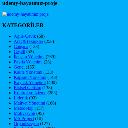
udemy-hayatımız-proje
KATEGORİLER
Agile-Çevik
(68)
Araç&Teknikler
(258)
Çatışma
(123)
Çeşitli
(52)
İletişim Yönetimi
(269)
Fayda Yönetimi
(28)
Genel
(155)
Kalite Yönetimi
(133)
Kapsam Yönetimi
(143)
Kaynak Yönetimi
(400)
Kisisel Gelisim
(138)
Kontrol ve İzleme
(283)
Liderlik
(93)
Maliyet Yönetimi
(106)
Metodoloji
(157)
Motivasyon
(95)
MS Project
(10)
Organizasyon
(127)