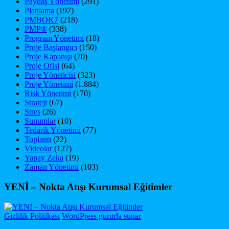
Paydaş Yönetimi
(291)
Planlama
(197)
PMBOK7
(218)
PMP®
(338)
Program Yönetimi
(18)
Proje Başlangıcı
(150)
Proje Kapanışı
(70)
Proje Ofisi
(64)
Proje Yöneticisi
(323)
Proje Yönetimi
(1.884)
Risk Yönetimi
(170)
Strateji
(67)
Stres
(26)
Sunumlar
(10)
Tedarik Yönetimi
(77)
Toplantı
(22)
Videolar
(127)
Yapay Zeka
(19)
Zaman Yönetimi
(103)
YENİ – Nokta Atışı Kurumsal Eğitimler
Gizlilik Politikası
WordPress gururla sunar