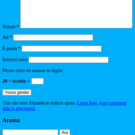
Yorum
*
Ad
*
E-posta
*
İnternet sitesi
Please enter an answer in digits:
20 − twenty =
This site uses Akismet to reduce spam.
Learn how your comment
data is processed.
Arama
Arama: