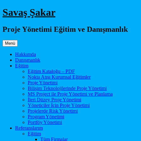
İçeriğe
Savaş Şakar
atla
Proje Yönetimi Eğitim ve Danışmanlık
Menü
Hakkımda
Danışmanlık
Eğitim
Eğitim Kataloğu – PDF
Nokta Atışı Kurumsal Eğitimler
Proje Yönetimi
Bilişim Teknolojilerinde Proje Yönetimi
MS Project ile Proje Yönetimi ve Planlama
İleri Düzey Proje Yönetimi
Yöneticiler İçin Proje Yönetimi
Projelerde Risk Yönetimi
Program Yönetimi
Portföy Yönetimi
Referanslarım
Eğitim
Tüm Firmalar