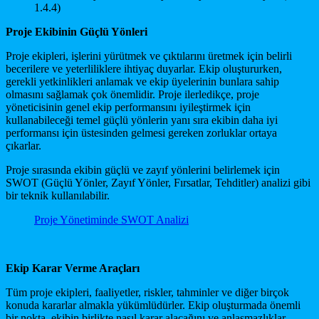
1.4.4)
Proje Ekibinin Güçlü Yönleri
Proje ekipleri, işlerini yürütmek ve çıktılarını üretmek için belirli
becerilere ve yeterliliklere ihtiyaç duyarlar. Ekip oluştururken,
gerekli yetkinlikleri anlamak ve ekip üyelerinin bunlara sahip
olmasını sağlamak çok önemlidir. Proje ilerledikçe, proje
yöneticisinin genel ekip performansını iyileştirmek için
kullanabileceği temel güçlü yönlerin yanı sıra ekibin daha iyi
performansı için üstesinden gelmesi gereken zorluklar ortaya
çıkarlar.
Proje sırasında ekibin güçlü ve zayıf yönlerini belirlemek için
SWOT (Güçlü Yönler, Zayıf Yönler, Fırsatlar, Tehditler) analizi gibi
bir teknik kullanılabilir.
Proje Yönetiminde SWOT Analizi
Ekip Karar Verme Araçları
Tüm proje ekipleri, faaliyetler, riskler, tahminler ve diğer birçok
konuda kararlar almakla yükümlüdürler. Ekip oluşturmada önemli
bir nokta, ekibin birlikte nasıl karar alacağını ve anlaşmazlıklar