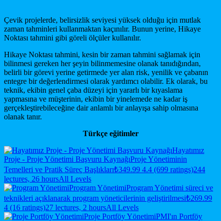
Çevik projelerde, belirsizlik seviyesi yüksek olduğu için mutlak
zaman tahminleri kullanmaktan kaçınılır. Bunun yerine, Hikaye
Noktası tahmini gibi göreli ölçüler kullanılır.
Hikaye Noktası tahmini, kesin bir zaman tahmini sağlamak için
bilinmesi gereken her şeyin bilinmemesine olanak tanıdığından,
belirli bir görevi yerine getirmede yer alan risk, yenilik ve çabanın
entegre bir değerlendirmesi olarak yardımcı olabilir. Ek olarak, bu
teknik, ekibin genel çaba düzeyi için yararlı bir kıyaslama
yapmasına ve müşterinin, ekibin bir yinelemede ne kadar iş
gerçekleştirebileceğine dair anlamlı bir anlayışa sahip olmasına
olanak tanır.
Türkçe eğitimler
Hayatımız
Proje - Proje Yönetimi Başvuru Kaynağı
Proje Yönetiminin
Temelleri ve Pratik Süreç Başlıkları
₺349.99
4.4 (699 ratings)
244
lectures, 26 hours
All Levels
Program Yönetimi
Program Yönetimi süreci ve
teknikleri açıklanarak program yöneticilerinin geliştirilmesi
₺269.99
4 (16 ratings)
27 lectures, 2 hours
All Levels
Proje Portföy Yönetimi
PMI'ın Portföy