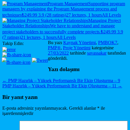
Program Management
Supporting program
managers by explaining the Program Management process and
techniques
₺249.99
3.9 (28 ratings)
27 lectures, 1 hours
All Levels
Managing Project
Stakeholder Relationships
We have to understand and manage
project stakeholders to successfully complete projects.
₺249.99
3.9
(7 ratings)
21 lectures, 1 hours
All Levels
Bu yazı
Kaynak Yönetimi
,
PMBOK7
,
Takip Edin:
PMP®
,
Proje Yönetimi
kategorisine
27/03/2022
tarihinde
savassakar
tarafından
gönderildi.
Yazı dolaşımı
←
PMP Hazırlık – Yüksek Performanslı Bir Ekip Oluşturma – 9
PMP Hazırlık – Yüksek Performanslı Bir Ekip Oluşturma – 11
→
Bir yanıt yazın
E-posta adresiniz yayınlanmayacak.
Gerekli alanlar
*
ile
işaretlenmişlerdir