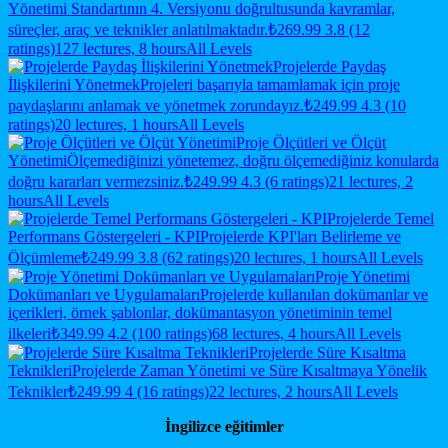
Yönetimi Standartının 4. Versiyonu doğrultusunda kavramlar,
süreçler, araç ve teknikler anlatılmaktadır.
₺269.99
3.8 (12
ratings)
127 lectures, 8 hours
All Levels
Projelerde Paydaş
İlişkilerini Yönetmek
Projeleri başarıyla tamamlamak için proje
paydaşlarını anlamak ve yönetmek zorundayız.
₺249.99
4.3 (10
ratings)
20 lectures, 1 hours
All Levels
Proje Ölçütleri ve Ölçüt
Yönetimi
Ölçemediğinizi yönetemez, doğru ölçemediğiniz konularda
doğru kararları vermezsiniz.
₺249.99
4.3 (6 ratings)
21 lectures, 2
hours
All Levels
Projelerde Temel
Performans Göstergeleri - KPI
Projelerde KPI'ları Belirleme ve
Ölçümleme
₺249.99
3.8 (62 ratings)
20 lectures, 1 hours
All Levels
Proje Yönetimi
Dokümanları ve Uygulamaları
Projelerde kullanılan dokümanlar ve
içerikleri, örnek şablonlar, dokümantasyon yönetiminin temel
ilkeleri
₺349.99
4.2 (100 ratings)
68 lectures, 4 hours
All Levels
Projelerde Süre Kısaltma
Teknikleri
Projelerde Zaman Yönetimi ve Süre Kısaltmaya Yönelik
Teknikler
₺249.99
4 (16 ratings)
22 lectures, 2 hours
All Levels
İngilizce eğitimler