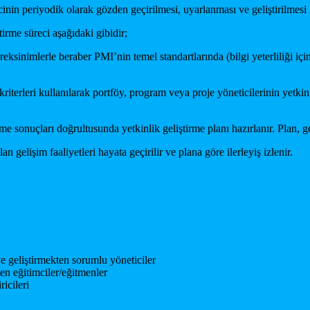
inin periyodik olarak gözden geçirilmesi, uyarlanması ve geliştirilmesi 
irme süreci aşağıdaki gibidir;
eksinimlerle beraber PMI’nin temel standartlarında (bilgi yeterliliği içi
terleri kullanılarak portföy, program veya proje yöneticilerinin yetkinl
 sonuçları doğrultusunda yetkinlik geliştirme planı hazırlanır. Plan, gerç
n gelişim faaliyetleri hayata geçirilir ve plana göre ilerleyiş izlenir.
e geliştirmekten sorumlu yöneticiler
ten eğitimciler/eğitmenler
icileri