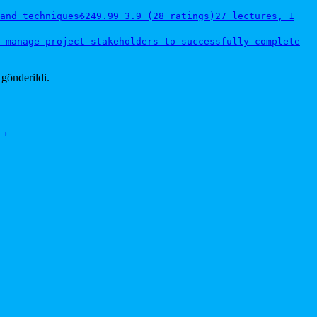
and techniques
₺249.99
3.9 (28 ratings)
27 lectures, 1
 manage project stakeholders to successfully complete
 gönderildi.
→