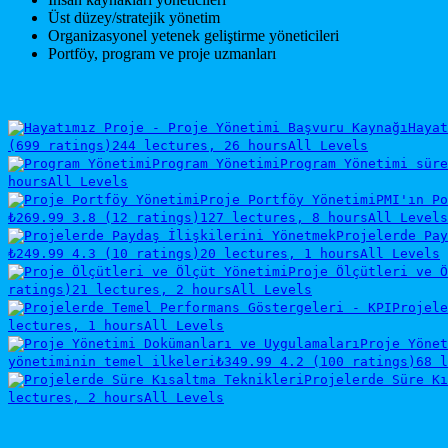
Üst düzey/stratejik yönetim
Organizasyonel yetenek geliştirme yöneticileri
Portföy, program ve proje uzmanları
Hayat
(699 ratings)
244 lectures, 26 hours
All Levels
Program Yönetimi
Program Yönetimi süre
hours
All Levels
Proje Portföy Yönetimi
PMI'ın Po
₺269.99
3.8 (12 ratings)
127 lectures, 8 hours
All Levels
Projelerde Pay
₺249.99
4.3 (10 ratings)
20 lectures, 1 hours
All Levels
Proje Ölçütleri ve Ö
ratings)
21 lectures, 2 hours
All Levels
Projele
lectures, 1 hours
All Levels
Proje Yönet
yönetiminin temel ilkeleri
₺349.99
4.2 (100 ratings)
68 l
Projelerde Süre Kı
lectures, 2 hours
All Levels