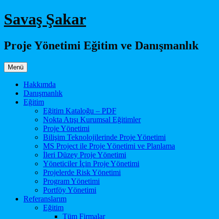
İçeriğe
Savaş Şakar
atla
Proje Yönetimi Eğitim ve Danışmanlık
Menü
Hakkımda
Danışmanlık
Eğitim
Eğitim Kataloğu – PDF
Nokta Atışı Kurumsal Eğitimler
Proje Yönetimi
Bilişim Teknolojilerinde Proje Yönetimi
MS Project ile Proje Yönetimi ve Planlama
İleri Düzey Proje Yönetimi
Yöneticiler İçin Proje Yönetimi
Projelerde Risk Yönetimi
Program Yönetimi
Portföy Yönetimi
Referanslarım
Eğitim
Tüm Firmalar