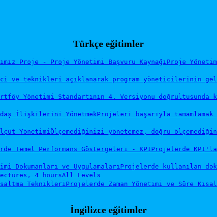
Türkçe eğitimler
ımız Proje - Proje Yönetimi Başvuru Kaynağı
Proje Yönetim
ci ve teknikleri açıklanarak program yöneticilerinin gel
rtföy Yönetimi Standartının 4. Versiyonu doğrultusunda k
daş İlişkilerini Yönetmek
Projeleri başarıyla tamamlamak
lçüt Yönetimi
Ölçemediğinizi yönetemez, doğru ölçemediğin
rde Temel Performans Göstergeleri - KPI
Projelerde KPI'la
imi Dokümanları ve Uygulamaları
Projelerde kullanılan dok
ectures, 4 hours
All Levels
saltma Teknikleri
Projelerde Zaman Yönetimi ve Süre Kısal
İngilizce eğitimler