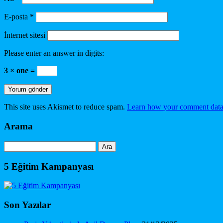
E-posta
*
İnternet sitesi
Please enter an answer in digits:
3 × one =
This site uses Akismet to reduce spam.
Learn how your comment data 
Arama
Arama:
5 Eğitim Kampanyası
Son Yazılar