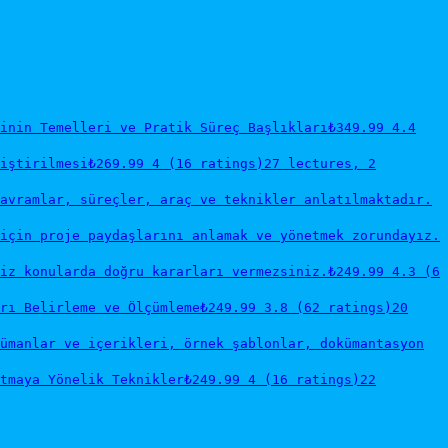
inin Temelleri ve Pratik Süreç Başlıkları
₺349.99
4.4
iştirilmesi
₺269.99
4 (16 ratings)
27 lectures, 2
avramlar, süreçler, araç ve teknikler anlatılmaktadır.
 için proje paydaşlarını anlamak ve yönetmek zorundayız.
iz konularda doğru kararları vermezsiniz.
₺249.99
4.3 (6
rı Belirleme ve Ölçümleme
₺249.99
3.8 (62 ratings)
20
ümanlar ve içerikleri, örnek şablonlar, dokümantasyon
tmaya Yönelik Teknikler
₺249.99
4 (16 ratings)
22