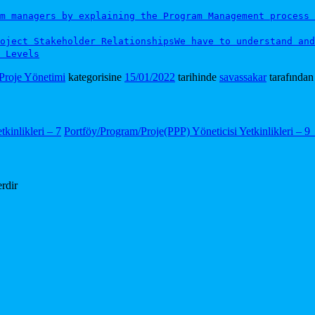
m managers by explaining the Program Management process 
oject Stakeholder Relationships
We have to understand and
 Levels
Proje Yönetimi
kategorisine
15/01/2022
tarihinde
savassakar
tarafından
kinlikleri – 7
Portföy/Program/Proje(PPP) Yöneticisi Yetkinlikleri – 9
erdir