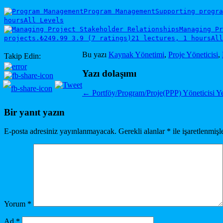
Program Management
Supporting progra
hours
All Levels
Managing Pr
projects.
₺249.99
3.9 (7 ratings)
21 lectures, 1 hours
All
Bu yazı
Kaynak Yönetimi
,
Proje Yöneticisi
,
Takip Edin:
Yazı dolaşımı
←
Portföy/Program/Proje(PPP) Yöneticisi Yet
Bir yanıt yazın
E-posta adresiniz yayınlanmayacak.
Gerekli alanlar
*
ile işaretlenmişl
Yorum
*
Ad
*