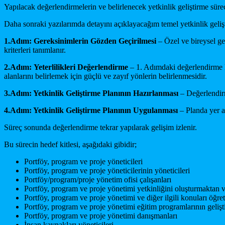
Yapılacak değerlendirmelerin ve belirlenecek yetkinlik geliştirme sürec
Daha sonraki yazılarımda detayını açıklayacağım temel yetkinlik gelişt
1.Adım:
Gereksinimlerin Gözden Geçirilmesi
– Özel ve bireysel ger
kriterleri tanımlanır.
2.Adım:
Yeterlilikleri Değerlendirme
– 1. Adımdaki değerlendirme kri
alanlarını belirlemek için güçlü ve zayıf yönlerin belirlenmesidir.
3.Adım: Yetkinlik Geliştirme Planının Hazırlanması
– Değerlendirme
4.Adım: Yetkinlik Geliştirme Planının Uygulanması
– Planda yer ala
Süreç sonunda değerlendirme tekrar yapılarak gelişim izlenir.
Bu sürecin hedef kitlesi, aşağıdaki gibidir;
Portföy, program ve proje yöneticileri
Portföy, program ve proje yöneticilerinin yöneticileri
Portföy/program/proje yönetim ofisi çalışanları
Portföy, program ve proje yönetimi yetkinliğini oluşturmaktan v
Portföy, program ve proje yönetimi ve diğer ilgili konuları öğre
Portföy, program ve proje yönetimi eğitim programlarının geliştir
Portföy, program ve proje yönetimi danışmanları
İnsan kaynakları yöneticileri