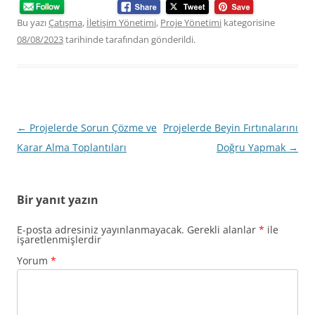
Bu yazı
Çatışma
,
İletişim Yönetimi
,
Proje Yönetimi
kategorisine
08/08/2023
tarihinde
tarafından gönderildi.
Yazı
←
Projelerde Sorun Çözme ve
Projelerde Beyin Fırtınalarını
dolaşımı
Karar Alma Toplantıları
Doğru Yapmak
→
Bir yanıt yazın
E-posta adresiniz yayınlanmayacak.
Gerekli alanlar
*
ile
işaretlenmişlerdir
Yorum
*