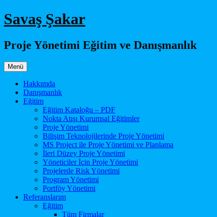
İçeriğe
Savaş Şakar
atla
Proje Yönetimi Eğitim ve Danışmanlık
Menü
Hakkımda
Danışmanlık
Eğitim
Eğitim Kataloğu – PDF
Nokta Atışı Kurumsal Eğitimler
Proje Yönetimi
Bilişim Teknolojilerinde Proje Yönetimi
MS Project ile Proje Yönetimi ve Planlama
İleri Düzey Proje Yönetimi
Yöneticiler İçin Proje Yönetimi
Projelerde Risk Yönetimi
Program Yönetimi
Portföy Yönetimi
Referanslarım
Eğitim
Tüm Firmalar