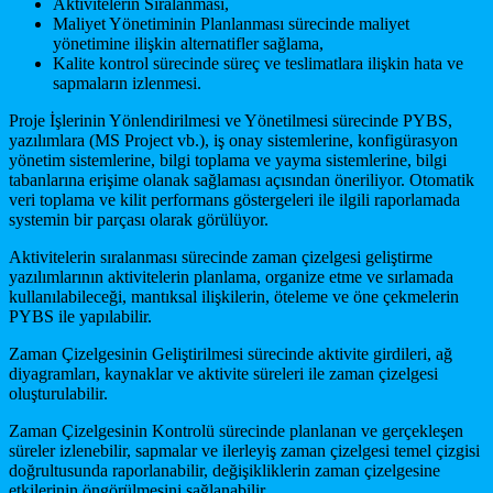
Aktivitelerin Sıralanması,
Maliyet Yönetiminin Planlanması sürecinde maliyet
yönetimine ilişkin alternatifler sağlama,
Kalite kontrol sürecinde süreç ve teslimatlara ilişkin hata ve
sapmaların izlenmesi.
Proje İşlerinin Yönlendirilmesi ve Yönetilmesi sürecinde PYBS,
yazılımlara (MS Project vb.), iş onay sistemlerine, konfigürasyon
yönetim sistemlerine, bilgi toplama ve yayma sistemlerine, bilgi
tabanlarına erişime olanak sağlaması açısından öneriliyor. Otomatik
veri toplama ve kilit performans göstergeleri ile ilgili raporlamada
systemin bir parçası olarak görülüyor.
Aktivitelerin sıralanması sürecinde zaman çizelgesi geliştirme
yazılımlarının aktivitelerin planlama, organize etme ve sırlamada
kullanılabileceği, mantıksal ilişkilerin, öteleme ve öne çekmelerin
PYBS ile yapılabilir.
Zaman Çizelgesinin Geliştirilmesi sürecinde aktivite girdileri, ağ
diyagramları, kaynaklar ve aktivite süreleri ile zaman çizelgesi
oluşturulabilir.
Zaman Çizelgesinin Kontrolü sürecinde planlanan ve gerçekleşen
süreler izlenebilir, sapmalar ve ilerleyiş zaman çizelgesi temel çizgisi
doğrultusunda raporlanabilir, değişikliklerin zaman çizelgesine
etkilerinin öngörülmesini sağlanabilir.