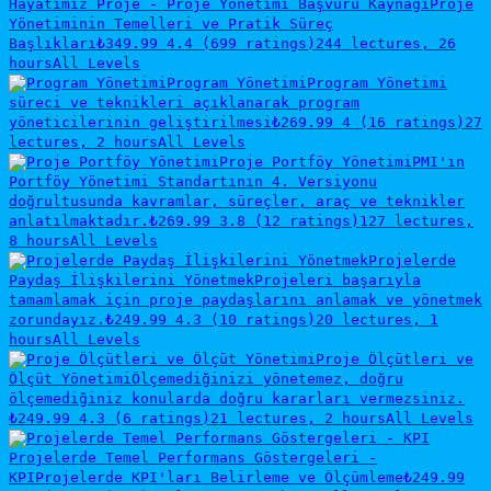
Hayatımız Proje - Proje Yönetimi Başvuru Kaynağı
Proje
Yönetiminin Temelleri ve Pratik Süreç
Başlıkları
₺349.99
4.4 (699 ratings)
244 lectures, 26
hours
All Levels
Program Yönetimi
Program Yönetimi
süreci ve teknikleri açıklanarak program
yöneticilerinin geliştirilmesi
₺269.99
4 (16 ratings)
27
lectures, 2 hours
All Levels
Proje Portföy Yönetimi
PMI'ın
Portföy Yönetimi Standartının 4. Versiyonu
doğrultusunda kavramlar, süreçler, araç ve teknikler
anlatılmaktadır.
₺269.99
3.8 (12 ratings)
127 lectures,
8 hours
All Levels
Projelerde
Paydaş İlişkilerini Yönetmek
Projeleri başarıyla
tamamlamak için proje paydaşlarını anlamak ve yönetmek
zorundayız.
₺249.99
4.3 (10 ratings)
20 lectures, 1
hours
All Levels
Proje Ölçütleri ve
Ölçüt Yönetimi
Ölçemediğinizi yönetemez, doğru
ölçemediğiniz konularda doğru kararları vermezsiniz.
₺249.99
4.3 (6 ratings)
21 lectures, 2 hours
All Levels
Projelerde Temel Performans Göstergeleri -
KPI
Projelerde KPI'ları Belirleme ve Ölçümleme
₺249.99