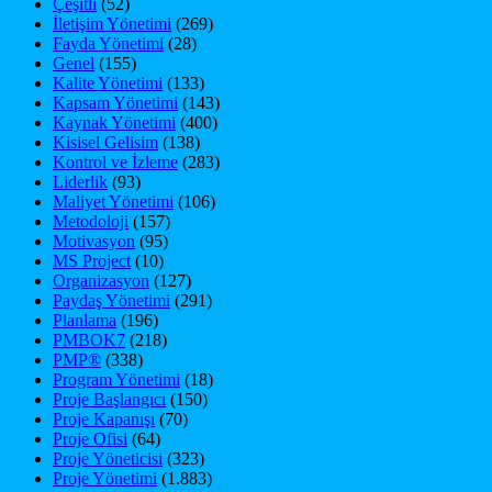
Çeşitli
(52)
İletişim Yönetimi
(269)
Fayda Yönetimi
(28)
Genel
(155)
Kalite Yönetimi
(133)
Kapsam Yönetimi
(143)
Kaynak Yönetimi
(400)
Kisisel Gelisim
(138)
Kontrol ve İzleme
(283)
Liderlik
(93)
Maliyet Yönetimi
(106)
Metodoloji
(157)
Motivasyon
(95)
MS Project
(10)
Organizasyon
(127)
Paydaş Yönetimi
(291)
Planlama
(196)
PMBOK7
(218)
PMP®
(338)
Program Yönetimi
(18)
Proje Başlangıcı
(150)
Proje Kapanışı
(70)
Proje Ofisi
(64)
Proje Yöneticisi
(323)
Proje Yönetimi
(1.883)