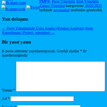
PMP®
,
Proje Yönetimi
,
Risk Yönetimi
,
Zaman Yönetimi
kategorisine
28/05/2021
tarihinde
savassakar
tarafından gönderildi.
Yazı dolaşımı
←
Proje Yönetiminde Ürün Analizi (Product Analysis)
Proje
Raporlaması (Project reporting)
→
Bir yanıt yazın
E-posta adresiniz yayınlanmayacak.
Gerekli alanlar
*
ile
işaretlenmişlerdir
Yorum
*
Ad
*