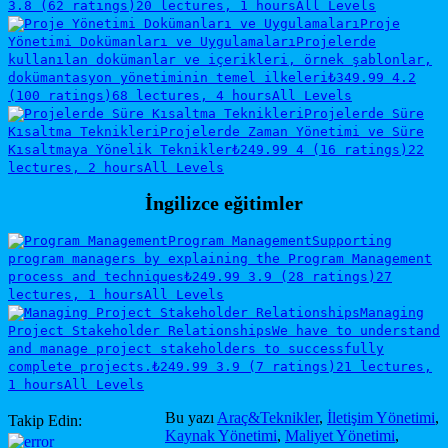
3.8 (62 ratings)
20 lectures, 1 hours
All Levels
Proje
Yönetimi Dokümanları ve Uygulamaları
Projelerde
kullanılan dokümanlar ve içerikleri, örnek şablonlar,
dokümantasyon yönetiminin temel ilkeleri
₺349.99
4.2
(100 ratings)
68 lectures, 4 hours
All Levels
Projelerde Süre
Kısaltma Teknikleri
Projelerde Zaman Yönetimi ve Süre
Kısaltmaya Yönelik Teknikler
₺249.99
4 (16 ratings)
22
lectures, 2 hours
All Levels
İngilizce eğitimler
Program Management
Supporting
program managers by explaining the Program Management
process and techniques
₺249.99
3.9 (28 ratings)
27
lectures, 1 hours
All Levels
Managing
Project Stakeholder Relationships
We have to understand
and manage project stakeholders to successfully
complete projects.
₺249.99
3.9 (7 ratings)
21 lectures,
1 hours
All Levels
Bu yazı
Araç&Teknikler
,
İletişim Yönetimi
,
Takip Edin:
Kaynak Yönetimi
,
Maliyet Yönetimi
,