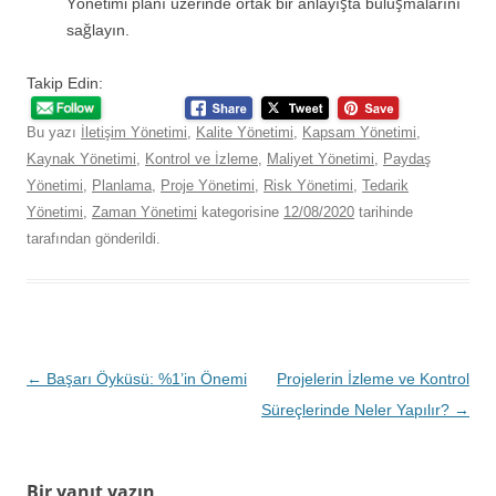
Yönetimi planı üzerinde ortak bir anlayışta buluşmalarını
sağlayın.
Takip Edin:
Bu yazı
İletişim Yönetimi
,
Kalite Yönetimi
,
Kapsam Yönetimi
,
Kaynak Yönetimi
,
Kontrol ve İzleme
,
Maliyet Yönetimi
,
Paydaş
Yönetimi
,
Planlama
,
Proje Yönetimi
,
Risk Yönetimi
,
Tedarik
Yönetimi
,
Zaman Yönetimi
kategorisine
12/08/2020
tarihinde
tarafından gönderildi.
Yazı
←
Başarı Öyküsü: %1’in Önemi
Projelerin İzleme ve Kontrol
dolaşımı
Süreçlerinde Neler Yapılır?
→
Bir yanıt yazın