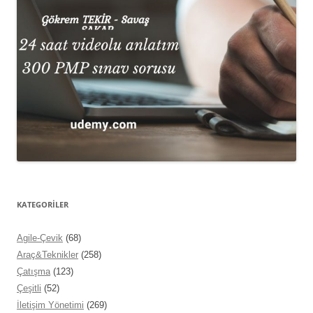
KATEGORİLER
Agile-Çevik
(68)
Araç&Teknikler
(258)
Çatışma
(123)
Çeşitli
(52)
İletişim Yönetimi
(269)