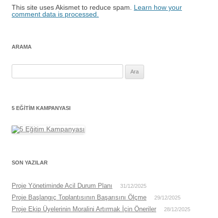
This site uses Akismet to reduce spam.
Learn how your
comment data is processed.
ARAMA
Arama:
5 EĞITIM KAMPANYASI
SON YAZILAR
Proje Yönetiminde Acil Durum Planı
31/12/2025
Proje Başlangıç Toplantısının Başarısını Ölçme
29/12/2025
Proje Ekip Üyelerinin Moralini Artırmak İçin Öneriler
28/12/2025