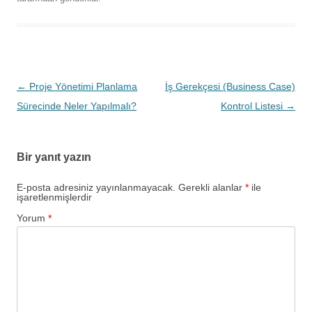
Yazı
←
Proje Yönetimi Planlama
İş Gerekçesi (Business Case)
dolaşımı
Sürecinde Neler Yapılmalı?
Kontrol Listesi
→
Bir yanıt yazın
E-posta adresiniz yayınlanmayacak.
Gerekli alanlar
*
ile
işaretlenmişlerdir
Yorum
*