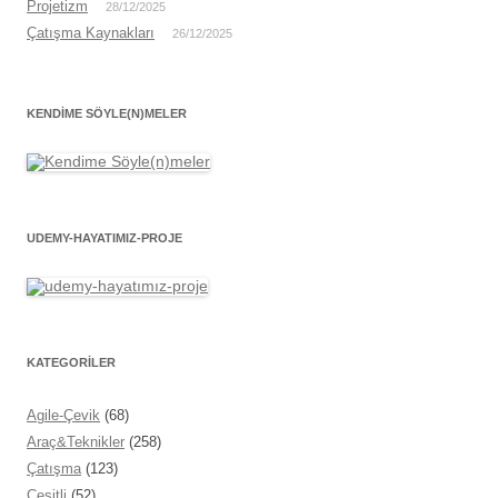
Projetizm
28/12/2025
Çatışma Kaynakları
26/12/2025
KENDIME SÖYLE(N)MELER
UDEMY-HAYATIMIZ-PROJE
KATEGORİLER
Agile-Çevik
(68)
Araç&Teknikler
(258)
Çatışma
(123)
Çeşitli
(52)