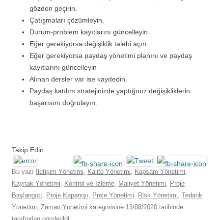
gözden geçirin.
Çatışmaları çözümleyin.
Durum-problem kayıtlarını güncelleyin.
Eğer gerekiyorsa değişiklik talebi açın.
Eğer gerekiyorsa paydaş yönetimi planını ve paydaş
kayıtlarını güncelleyin
Alınan dersler var ise kaydedin.
Paydaş katılım stratejinizde yaptığınız değişikliklerin
başarısını doğrulayın.
Takip Edin:
Bu yazı
İletişim Yönetimi
,
Kalite Yönetimi
,
Kapsam Yönetimi
,
Kaynak Yönetimi
,
Kontrol ve İzleme
,
Maliyet Yönetimi
,
Proje
Başlangıcı
,
Proje Kapanışı
,
Proje Yönetimi
,
Risk Yönetimi
,
Tedarik
Yönetimi
,
Zaman Yönetimi
kategorisine
13/08/2020
tarihinde
tarafından gönderildi.