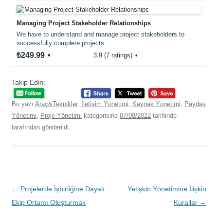
Managing Project Stakeholder Relationships
We have to understand and manage project stakeholders to
successfully complete projects.
₺249.99
3.9 (7 ratings)
Takip Edin:
Bu yazı
Araç&Teknikler
,
İletişim Yönetimi
,
Kaynak Yönetimi
,
Paydaş
Yönetimi
,
Proje Yönetimi
kategorisine
07/08/2022
tarihinde
tarafından gönderildi.
Yazı
←
Projelerde İşbirliğine Dayalı
Yetişkin Yönetimine İlişkin
dolaşımı
Ekip Ortamı Oluşturmak
Kurallar
→