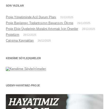
SON YAZILAR
Proje Yönetiminde Acil Durum Planı
31/12/2025
Proje Başlangıç Toplantısının Başarısını Ölçme
29/12/2025
Proje Ekip Üyelerinin Moralini Artırmak İçin Öneriler
28/12/2025
Projetizm
28/12/2025
Çatışma Kaynakları
26/12/2025
KENDIME SÖYLE(N)MELER
UDEMY-HAYATIMIZ-PROJE