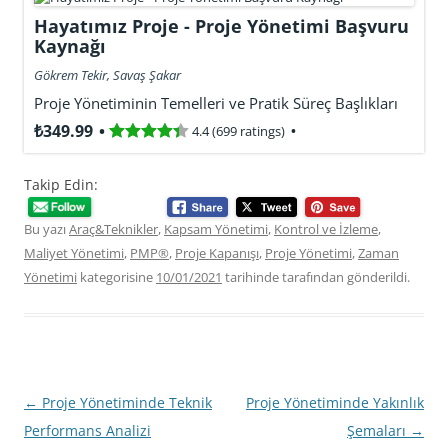
Hayatımız Proje - Proje Yönetimi Başvuru
Kaynağı
Gökrem Tekir, Savaş Şakar
Proje Yönetiminin Temelleri ve Pratik Süreç Başlıkları
₺349.99
4.4 (699 ratings)
Takip Edin:
Bu yazı
Araç&Teknikler
,
Kapsam Yönetimi
,
Kontrol ve İzleme
,
Maliyet Yönetimi
,
PMP®
,
Proje Kapanışı
,
Proje Yönetimi
,
Zaman
Yönetimi
kategorisine
10/01/2021
tarihinde
tarafından gönderildi.
Yazı
←
Proje Yönetiminde Teknik
Proje Yönetiminde Yakınlık
dolaşımı
Performans Analizi
Şemaları
→