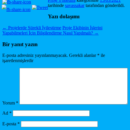
Proje Yönetimi
kategorisine
15/03/2021
tarihinde
savassakar
tarafından gönderildi.
Yazı dolaşımı
←
Projelerde Sürekli İyileştirme
Proje Ekibinin İşlerini
Yapabilmeleri İçin Bilgilendirme Nasıl Yapılmalı?
→
Bir yanıt yazın
E-posta adresiniz yayınlanmayacak.
Gerekli alanlar
*
ile
işaretlenmişlerdir
Yorum
*
Ad
*
E-posta
*