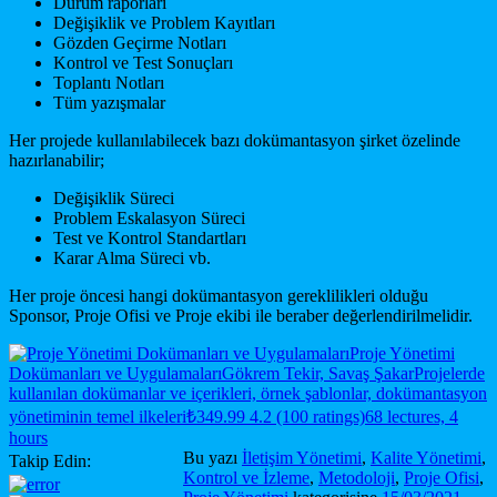
Durum raporları
Değişiklik ve Problem Kayıtları
Gözden Geçirme Notları
Kontrol ve Test Sonuçları
Toplantı Notları
Tüm yazışmalar
Her projede kullanılabilecek bazı dokümantasyon şirket özelinde
hazırlanabilir;
Değişiklik Süreci
Problem Eskalasyon Süreci
Test ve Kontrol Standartları
Karar Alma Süreci vb.
Her proje öncesi hangi dokümantasyon gereklilikleri olduğu
Sponsor, Proje Ofisi ve Proje ekibi ile beraber değerlendirilmelidir.
Proje Yönetimi
Dokümanları ve Uygulamaları
Gökrem Tekir, Savaş Şakar
Projelerde
kullanılan dokümanlar ve içerikleri, örnek şablonlar, dokümantasyon
yönetiminin temel ilkeleri
₺349.99
4.2 (100 ratings)
68 lectures, 4
hours
Bu yazı
İletişim Yönetimi
,
Kalite Yönetimi
,
Takip Edin:
Kontrol ve İzleme
,
Metodoloji
,
Proje Ofisi
,