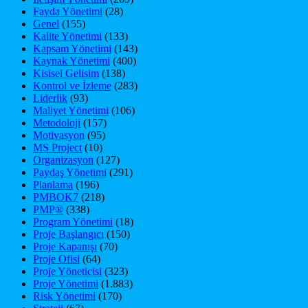
Fayda Yönetimi
(28)
Genel
(155)
Kalite Yönetimi
(133)
Kapsam Yönetimi
(143)
Kaynak Yönetimi
(400)
Kisisel Gelisim
(138)
Kontrol ve İzleme
(283)
Liderlik
(93)
Maliyet Yönetimi
(106)
Metodoloji
(157)
Motivasyon
(95)
MS Project
(10)
Organizasyon
(127)
Paydaş Yönetimi
(291)
Planlama
(196)
PMBOK7
(218)
PMP®
(338)
Program Yönetimi
(18)
Proje Başlangıcı
(150)
Proje Kapanışı
(70)
Proje Ofisi
(64)
Proje Yöneticisi
(323)
Proje Yönetimi
(1.883)
Risk Yönetimi
(170)