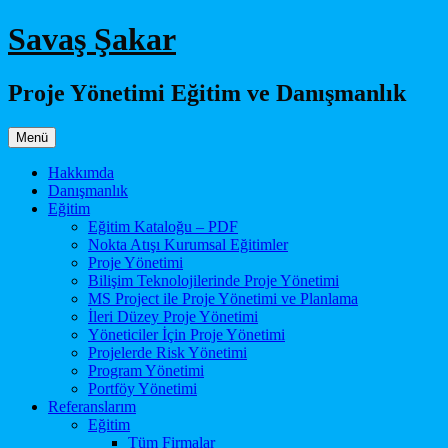
İçeriğe
Savaş Şakar
atla
Proje Yönetimi Eğitim ve Danışmanlık
Menü
Hakkımda
Danışmanlık
Eğitim
Eğitim Kataloğu – PDF
Nokta Atışı Kurumsal Eğitimler
Proje Yönetimi
Bilişim Teknolojilerinde Proje Yönetimi
MS Project ile Proje Yönetimi ve Planlama
İleri Düzey Proje Yönetimi
Yöneticiler İçin Proje Yönetimi
Projelerde Risk Yönetimi
Program Yönetimi
Portföy Yönetimi
Referanslarım
Eğitim
Tüm Firmalar