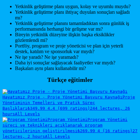
Yetkinlik geliştirme planı uygun, kolay ve uyumlu muydu?
Yetkinlik geliştirme planı ihtiyaç duyulan sonuçları sağladı
mı?
Yetkinlik geliştirme planını tamamladıktan sonra günlük iş
performansında herhangi bir gelişme var mı?
Bireyin yetkinlik düzeyine ilişkin başka eksiklikler
gözlemlendi mi?
Portföy, program ve proje yöneticisi ve plan için yeterli
destek, katılım ve sponsorluk var mıydı?
Ne işe yaradı? Ne işe yaramadı?
Daha iyi sonuçlar sağlayacak faaliyetler var mıydı?
Başkaları aynı planı kullanabilir mi?
Türkçe eğitimler
Hayatımız Proje - Proje Yönetimi Başvuru Kaynağı
Proje
Yönetiminin Temelleri ve Pratik Süreç
Başlıkları
₺349.99
4.4 (699 ratings)
244 lectures, 26
hours
All Levels
Program Yönetimi
Program Yönetimi
süreci ve teknikleri açıklanarak program
yöneticilerinin geliştirilmesi
₺269.99
4 (16 ratings)
27
lectures, 2 hours
All Levels