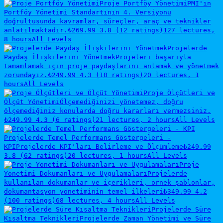
Proje Portföy Yönetimi
PMI'ın
Portföy Yönetimi Standartının 4. Versiyonu
doğrultusunda kavramlar, süreçler, araç ve teknikler
anlatılmaktadır.
₺269.99
3.8 (12 ratings)
127 lectures,
8 hours
All Levels
Projelerde
Paydaş İlişkilerini Yönetmek
Projeleri başarıyla
tamamlamak için proje paydaşlarını anlamak ve yönetmek
zorundayız.
₺249.99
4.3 (10 ratings)
20 lectures, 1
hours
All Levels
Proje Ölçütleri ve
Ölçüt Yönetimi
Ölçemediğinizi yönetemez, doğru
ölçemediğiniz konularda doğru kararları vermezsiniz.
₺249.99
4.3 (6 ratings)
21 lectures, 2 hours
All Levels
Projelerde Temel Performans Göstergeleri -
KPI
Projelerde KPI'ları Belirleme ve Ölçümleme
₺249.99
3.8 (62 ratings)
20 lectures, 1 hours
All Levels
Proje
Yönetimi Dokümanları ve Uygulamaları
Projelerde
kullanılan dokümanlar ve içerikleri, örnek şablonlar,
dokümantasyon yönetiminin temel ilkeleri
₺349.99
4.2
(100 ratings)
68 lectures, 4 hours
All Levels
Projelerde Süre
Kısaltma Teknikleri
Projelerde Zaman Yönetimi ve Süre