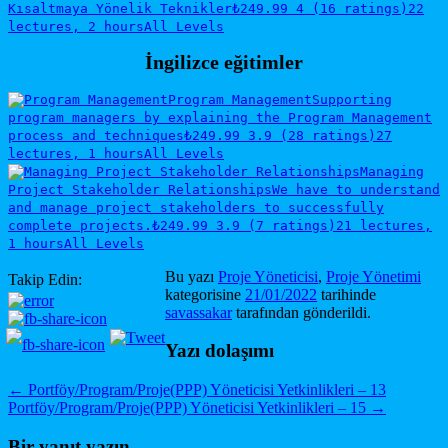
Kısaltmaya Yönelik Teknikler
₺249.99
4 (16 ratings)
22
lectures, 2 hours
All Levels
İngilizce eğitimler
Program Management
Supporting
program managers by explaining the Program Management
process and techniques
₺249.99
3.9 (28 ratings)
27
lectures, 1 hours
All Levels
Managing
Project Stakeholder Relationships
We have to understand
and manage project stakeholders to successfully
complete projects.
₺249.99
3.9 (7 ratings)
21 lectures,
1 hours
All Levels
Bu yazı
Proje Yöneticisi
,
Proje Yönetimi
Takip Edin:
kategorisine
21/01/2022
tarihinde
savassakar
tarafından gönderildi.
Yazı dolaşımı
←
Portföy/Program/Proje(PPP) Yöneticisi Yetkinlikleri – 13
Portföy/Program/Proje(PPP) Yöneticisi Yetkinlikleri – 15
→
Bir yanıt yazın