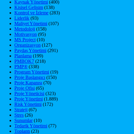
Kaynak Yönetimi
(400)
Kisisel Gelisim
(138)
Kontrol ve İzleme
(283)
Liderlik
(93)
Maliyet Yönetimi
(107)
Metodoloji
(158)
Motivasyon
(95)
MS Project
(10)
Organizasyon
(127)
Paydaş Yönetimi
(291)
Planlama
(199)
PMBOK7
(218)
PMP®
(338)
Program Yönetimi
(19)
Proje Başlangıcı
(150)
Proje Kapanışı
(70)
Proje Ofisi
(65)
Proje Yöneticisi
(323)
Proje Yönetimi
(1.889)
Risk Yönetimi
(172)
Strateji
(67)
Stres
(26)
Sunumlar
(10)
Tedarik Yönetimi
(77)
Toplantı
(23)