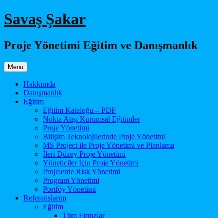
İçeriğe
Savaş Şakar
atla
Proje Yönetimi Eğitim ve Danışmanlık
Menü
Hakkımda
Danışmanlık
Eğitim
Eğitim Kataloğu – PDF
Nokta Atışı Kurumsal Eğitimler
Proje Yönetimi
Bilişim Teknolojilerinde Proje Yönetimi
MS Project ile Proje Yönetimi ve Planlama
İleri Düzey Proje Yönetimi
Yöneticiler İçin Proje Yönetimi
Projelerde Risk Yönetimi
Program Yönetimi
Portföy Yönetimi
Referanslarım
Eğitim
Tüm Firmalar