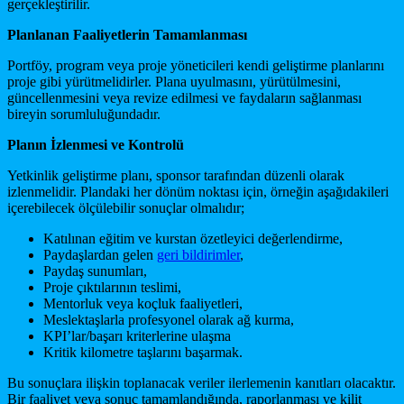
gerçekleştirilir.
Planlanan Faaliyetlerin Tamamlanması
Portföy, program veya proje yöneticileri kendi geliştirme planlarını
proje gibi yürütmelidirler. Plana uyulmasını, yürütülmesini,
güncellenmesini veya revize edilmesi ve faydaların sağlanması
bireyin sorumluluğundadır.
Planın İzlenmesi ve Kontrolü
Yetkinlik geliştirme planı, sponsor tarafından düzenli olarak
izlenmelidir. Plandaki her dönüm noktası için, örneğin aşağıdakileri
içerebilecek ölçülebilir sonuçlar olmalıdır;
Katılınan eğitim ve kurstan özetleyici değerlendirme,
Paydaşlardan gelen
geri bildirimler
,
Paydaş sunumları,
Proje çıktılarının teslimi,
Mentorluk veya koçluk faaliyetleri,
Meslektaşlarla profesyonel olarak ağ kurma,
KPI’lar/başarı kriterlerine ulaşma
Kritik kilometre taşlarını başarmak.
Bu sonuçlara ilişkin toplanacak veriler ilerlemenin kanıtları olacaktır.
Bir faaliyet veya sonuç tamamlandığında, raporlanması ve kilit