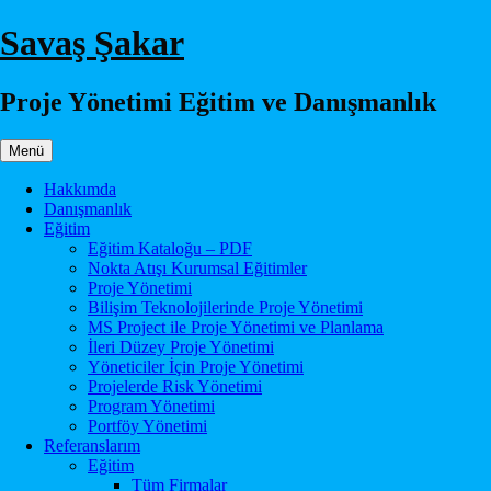
İçeriğe
Savaş Şakar
atla
Proje Yönetimi Eğitim ve Danışmanlık
Menü
Hakkımda
Danışmanlık
Eğitim
Eğitim Kataloğu – PDF
Nokta Atışı Kurumsal Eğitimler
Proje Yönetimi
Bilişim Teknolojilerinde Proje Yönetimi
MS Project ile Proje Yönetimi ve Planlama
İleri Düzey Proje Yönetimi
Yöneticiler İçin Proje Yönetimi
Projelerde Risk Yönetimi
Program Yönetimi
Portföy Yönetimi
Referanslarım
Eğitim
Tüm Firmalar