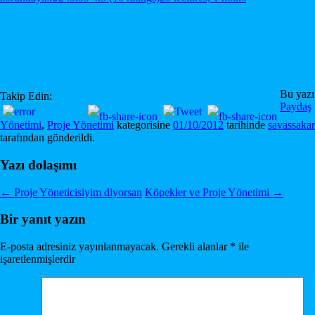
Bu yazı
Takip Edin:
Paydaş
Yönetimi
,
Proje Yönetimi
kategorisine
01/10/2012
tarihinde
savassakar
tarafından gönderildi.
Yazı dolaşımı
←
Proje Yöneticisiyim diyorsan
Köpekler ve Proje Yönetimi
→
Bir yanıt yazın
E-posta adresiniz yayınlanmayacak.
Gerekli alanlar
*
ile
işaretlenmişlerdir