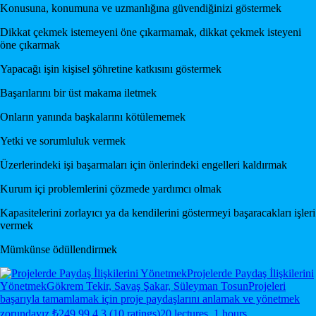
Konusuna, konumuna ve uzmanlığına güvendiğinizi göstermek
Dikkat çekmek istemeyeni öne çıkarmamak, dikkat çekmek isteyeni
öne çıkarmak
Yapacağı işin kişisel şöhretine katkısını göstermek
Başarılarını bir üst makama iletmek
Onların yanında başkalarını kötülememek
Yetki ve sorumluluk vermek
Üzerlerindeki işi başarmaları için önlerindeki engelleri kaldırmak
Kurum içi problemlerini çözmede yardımcı olmak
Kapasitelerini zorlayıcı ya da kendilerini göstermeyi başaracakları işleri
vermek
Mümkünse ödüllendirmek
Projelerde Paydaş İlişkilerini
Yönetmek
Gökrem Tekir, Savaş Şakar, Süleyman Tosun
Projeleri
başarıyla tamamlamak için proje paydaşlarını anlamak ve yönetmek
zorundayız.
₺249.99
4.3 (10 ratings)
20 lectures, 1 hours