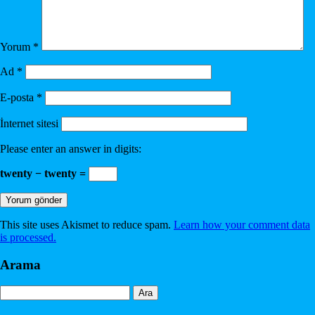
Yorum
*
Ad
*
E-posta
*
İnternet sitesi
Please enter an answer in digits:
twenty − twenty =
This site uses Akismet to reduce spam.
Learn how your comment data
is processed.
Arama
Arama: