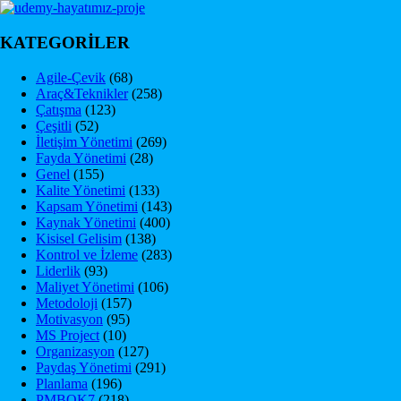
KATEGORİLER
Agile-Çevik
(68)
Araç&Teknikler
(258)
Çatışma
(123)
Çeşitli
(52)
İletişim Yönetimi
(269)
Fayda Yönetimi
(28)
Genel
(155)
Kalite Yönetimi
(133)
Kapsam Yönetimi
(143)
Kaynak Yönetimi
(400)
Kisisel Gelisim
(138)
Kontrol ve İzleme
(283)
Liderlik
(93)
Maliyet Yönetimi
(106)
Metodoloji
(157)
Motivasyon
(95)
MS Project
(10)
Organizasyon
(127)
Paydaş Yönetimi
(291)
Planlama
(196)
PMBOK7
(218)