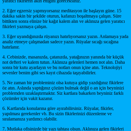
yaratıcı fikirlerin akın ettiğini göreceksiniz.
2. Eğer egzersiz yapmıyorsanız meditasyon ile başlayın güne. 15
dakika sakin bir şekilde oturun, kafanızı boşaltmaya çalışın. Süre
bittikten sonra elinize bir kağıt kalem alın ve aklınıza gelen yaratıcı
fikirleri yazmaya çalışın.
3. Eğer uyandığınızda rüyanızı hatırlıyorsanız yazın. Anlamaya yada
analiz etmeye çalışmadan sadece yazın. Rüyalar sıcağı sıcağına
hatırlanır.
4. Cebinizde, masanızda, çatanızda, yatağınızın yanında bir küçük
not defteri ve kalem tutun. Aklınıza gelenleri hemen not alın. Daha
sonra bir kutu ayarlayın ve bu notları onun içine atın. Teknolojiyi
sevenler benim gibi ses kayıt cihazıda taşıyabilirler.
5. Ne zaman bir probleminiz olsa kutuya gidip yazdığınız fikirlere
öz atın. Aslında yaptığınız çözüm bulmak değil o an için beyninizi
problemden uzaklaştırmaktır. Siz kartlara bakarken beyniniz farklı
çözümler için vakit kazanır.
6. Kartlarıda konularına göre ayırabilirsiniz. Rüyalar, fikirler,
yapılması gerekenler vb. Bu sizin fikirlerinizi düzenleme ve
sıralamanıza yardımcı olabilir.
7. Mutlaka ofisinizde bir yazı tahtası olsun. Aklınıza gelen fikirleri