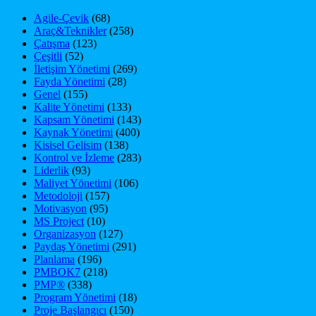
Agile-Çevik
(68)
Araç&Teknikler
(258)
Çatışma
(123)
Çeşitli
(52)
İletişim Yönetimi
(269)
Fayda Yönetimi
(28)
Genel
(155)
Kalite Yönetimi
(133)
Kapsam Yönetimi
(143)
Kaynak Yönetimi
(400)
Kisisel Gelisim
(138)
Kontrol ve İzleme
(283)
Liderlik
(93)
Maliyet Yönetimi
(106)
Metodoloji
(157)
Motivasyon
(95)
MS Project
(10)
Organizasyon
(127)
Paydaş Yönetimi
(291)
Planlama
(196)
PMBOK7
(218)
PMP®
(338)
Program Yönetimi
(18)
Proje Başlangıcı
(150)