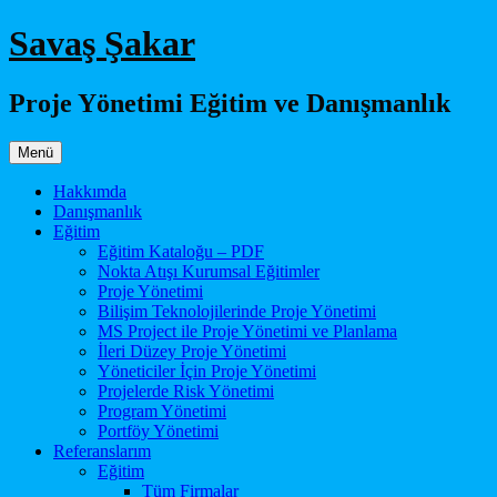
İçeriğe
Savaş Şakar
atla
Proje Yönetimi Eğitim ve Danışmanlık
Menü
Hakkımda
Danışmanlık
Eğitim
Eğitim Kataloğu – PDF
Nokta Atışı Kurumsal Eğitimler
Proje Yönetimi
Bilişim Teknolojilerinde Proje Yönetimi
MS Project ile Proje Yönetimi ve Planlama
İleri Düzey Proje Yönetimi
Yöneticiler İçin Proje Yönetimi
Projelerde Risk Yönetimi
Program Yönetimi
Portföy Yönetimi
Referanslarım
Eğitim
Tüm Firmalar