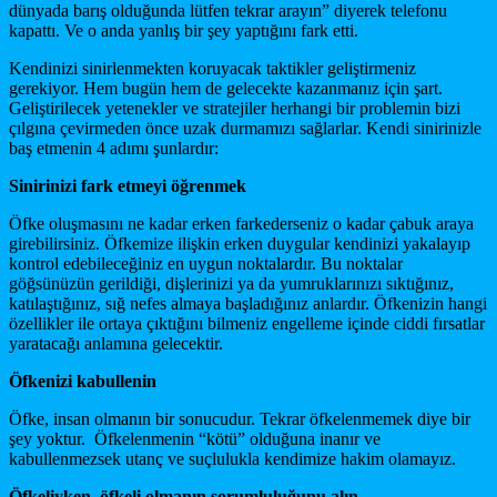
dünyada barış olduğunda lütfen tekrar arayın” diyerek telefonu
kapattı. Ve o anda yanlış bir şey yaptığını fark etti.
Kendinizi sinirlenmekten koruyacak taktikler geliştirmeniz
gerekiyor. Hem bugün hem de gelecekte kazanmanız için şart.
Geliştirilecek yetenekler ve stratejiler herhangi bir problemin bizi
çılgına çevirmeden önce uzak durmamızı sağlarlar. Kendi sinirinizle
baş etmenin 4 adımı şunlardır:
Sinirinizi fark etmeyi öğrenmek
Öfke oluşmasını ne kadar erken farkederseniz o kadar çabuk araya
girebilirsiniz. Öfkemize ilişkin erken duygular kendinizi yakalayıp
kontrol edebileceğiniz en uygun noktalardır. Bu noktalar
göğsünüzün gerildiği, dişlerinizi ya da yumruklarınızı sıktığınız,
katılaştığınız, sığ nefes almaya başladığınız anlardır. Öfkenizin hangi
özellikler ile ortaya çıktığını bilmeniz engelleme içinde ciddi fırsatlar
yaratacağı anlamına gelecektir.
Öfkenizi kabullenin
Öfke, insan olmanın bir sonucudur. Tekrar öfkelenmemek diye bir
şey yoktur. Öfkelenmenin “kötü” olduğuna inanır ve
kabullenmezsek utanç ve suçlulukla kendimize hakim olamayız.
Öfkeliyken, öfkeli olmanın sorumluluğunu alın