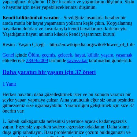
yapacağınızı düşünün. Diğer insanları ve yaşamlarını düşünün. Sizin
o hayatlar için neler yapabileceklerinizi düşünün.
Kendi kültürünüzü yaratın
– Sevdiğiniz insanlarla beraber bir
arada mutlu bir hayat yaşamanın yollarını keşfe çıkın. Kopyalanmış
hayatların defoları ve kusurlarıyla kendi hayatlarınızı kirletmeyin.
Yaşadığınız hayatı anlamlı kılacak kendi yaşamınızı kurun!
Resim : Yaşam Çiçeği –
http://en.wikipedia.org/wiki/Flower_of_Life
Genel
içinde
Ölüm
,
geçmiş
,
gelecek
,
hayat
,
kültür
,
yaşam
,
yaşamak
etiketleriyle
28/09/2009
tarihinde
savassakar
tarafınadan gönderildi.
Daha yaratıcı bir yaşam için 37 öneri
1 Yanıt
Herkes hayatını daha güzelleştirmek ister ve bu konuda yaratıcı bir
şeyler yapar, yapmaya çalışır. Ama yaratıcılık eğer siz onun peşinden
gitmezseniz size uğramayabilir. Yaratıcılığını geliştirmek için size 37
önerim var;
1. Sabah kalktığınızda nefesinizi yeterince açacak kadar egzersiz
yapın. Egzersiz yaparken sadece egzersize odaklanın. Daha sonra
duşa girip rahatlayın. Bazı problemlerinize çözüm bulduğunuzu ve