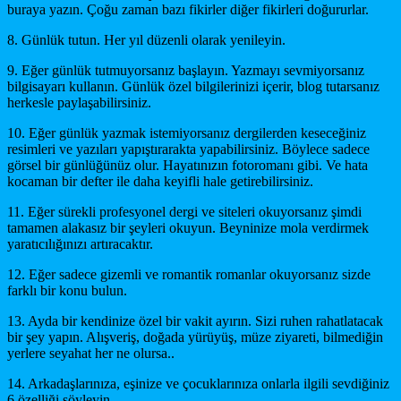
buraya yazın. Çoğu zaman bazı fikirler diğer fikirleri doğururlar.
8. Günlük tutun. Her yıl düzenli olarak yenileyin.
9. Eğer günlük tutmuyorsanız başlayın. Yazmayı sevmiyorsanız
bilgisayarı kullanın. Günlük özel bilgilerinizi içerir, blog tutarsanız
herkesle paylaşabilirsiniz.
10. Eğer günlük yazmak istemiyorsanız dergilerden keseceğiniz
resimleri ve yazıları yapıştırarakta yapabilirsiniz. Böylece sadece
görsel bir günlüğünüz olur. Hayatınızın fotoromanı gibi. Ve hata
kocaman bir defter ile daha keyifli hale getirebilirsiniz.
11. Eğer sürekli profesyonel dergi ve siteleri okuyorsanız şimdi
tamamen alakasız bir şeyleri okuyun. Beyninize mola verdirmek
yaratıcılığınızı artıracaktır.
12. Eğer sadece gizemli ve romantik romanlar okuyorsanız sizde
farklı bir konu bulun.
13. Ayda bir kendinize özel bir vakit ayırın. Sizi ruhen rahatlatacak
bir şey yapın. Alışveriş, doğada yürüyüş, müze ziyareti, bilmediğin
yerlere seyahat her ne olursa..
14. Arkadaşlarınıza, eşinize ve çocuklarınıza onlarla ilgili sevdiğiniz
6 özelliği söyleyin.