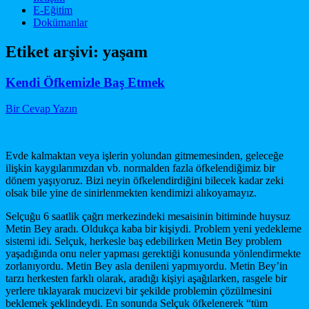
E-Eğitim
Dokümanlar
Etiket arşivi:
yaşam
Kendi Öfkemizle Baş Etmek
Bir Cevap Yazın
Evde kalmaktan veya işlerin yolundan gitmemesinden, geleceğe
ilişkin kaygılarımızdan vb. normalden fazla öfkelendiğimiz bir
dönem yaşıyoruz. Bizi neyin öfkelendirdiğini bilecek kadar zeki
olsak bile yine de sinirlenmekten kendimizi alıkoyamayız.
Selçuğu 6 saatlik çağrı merkezindeki mesaisinin bitiminde huysuz
Metin Bey aradı. Oldukça kaba bir kişiydi. Problem yeni yedekleme
sistemi idi. Selçuk, herkesle baş edebilirken Metin Bey problem
yaşadığında onu neler yapması gerektiği konusunda yönlendirmekte
zorlanıyordu. Metin Bey asla denileni yapmıyordu. Metin Bey’in
tarzı herkesten farklı olarak, aradığı kişiyi aşağılarken, rasgele bir
yerlere tıklayarak mucizevi bir şekilde problemin çözülmesini
beklemek şeklindeydi. En sonunda Selçuk öfkelenerek “tüm