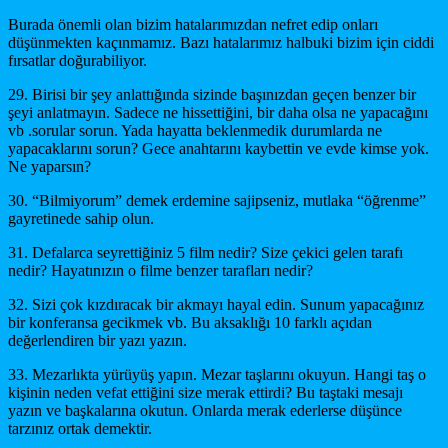
Burada önemli olan bizim hatalarımızdan nefret edip onları
düşünmekten kaçınmamız. Bazı hatalarımız halbuki bizim için ciddi
fırsatlar doğurabiliyor.
29. Birisi bir şey anlattığında sizinde başınızdan geçen benzer bir
şeyi anlatmayın. Sadece ne hissettiğini, bir daha olsa ne yapacağını
vb .sorular sorun. Yada hayatta beklenmedik durumlarda ne
yapacaklarını sorun? Gece anahtarını kaybettin ve evde kimse yok.
Ne yaparsın?
30. “Bilmiyorum” demek erdemine sajipseniz, mutlaka “öğrenme”
gayretinede sahip olun.
31. Defalarca seyrettiğiniz 5 film nedir? Size çekici gelen tarafı
nedir? Hayatınızın o filme benzer tarafları nedir?
32. Sizi çok kızdıracak bir akmayı hayal edin. Sunum yapacağınız
bir konferansa gecikmek vb. Bu aksaklığı 10 farklı açıdan
değerlendiren bir yazı yazın.
33. Mezarlıkta yürüyüş yapın. Mezar taşlarını okuyun. Hangi taş o
kişinin neden vefat ettiğini size merak ettirdi? Bu taştaki mesajı
yazın ve başkalarına okutun. Onlarda merak ederlerse düşünce
tarzınız ortak demektir.