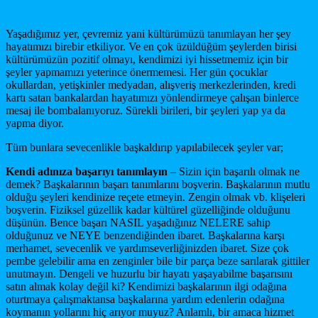
Yaşadığımız yer, çevremiz yani kültürümüzü tanımlayan her şey
hayatımızı birebir etkiliyor. Ve en çok üzüldüğüm şeylerden birisi
kültürümüzün pozitif olmayı, kendimizi iyi hissetmemiz için bir
şeyler yapmamızı yeterince önermemesi. Her gün çocuklar
okullardan, yetişkinler medyadan, alışveriş merkezlerinden, kredi
kartı satan bankalardan hayatımızı yönlendirmeye çalışan binlerce
mesaj ile bombalanıyoruz. Sürekli birileri, bir şeyleri yap ya da
yapma diyor.
Tüm bunlara sevecenlikle başkaldırıp yapılabilecek şeyler var;
Kendi adınıza başarıyı tanımlayın
– Sizin için başarılı olmak ne
demek? Başkalarının başarı tanımlarını boşverin. Başkalarının mutlu
olduğu şeyleri kendinize reçete etmeyin. Zengin olmak vb. klişeleri
boşverin. Fiziksel güzellik kadar kültürel güzelliğinde olduğunu
düşünün. Bence başarı NASIL yaşadığınız NELERE sahip
olduğunuz ve NEYE benzendiğinden ibaret. Başkalarına karşı
merhamet, sevecenlik ve yardımseverliğinizden ibaret. Size çok
pembe gelebilir ama en zenginler bile bir parça beze sarılarak gittiler
unutmayın. Dengeli ve huzurlu bir hayatı yaşayabilme başarısını
satın almak kolay değil ki? Kendimizi başkalarının ilgi odağına
oturtmaya çalışmaktansa başkalarına yardım edenlerin odağına
koymanın yollarını hiç arıyor muyuz? Anlamlı, bir amaca hizmet