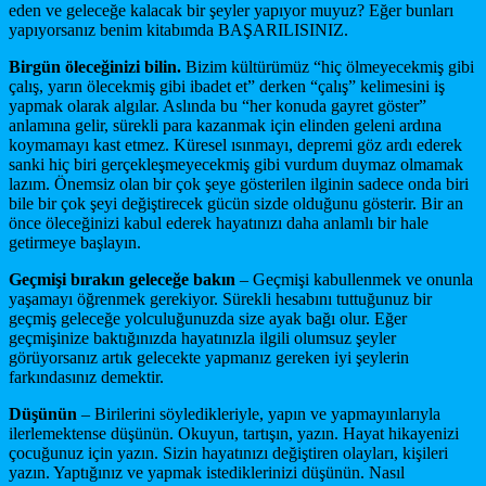
eden ve geleceğe kalacak bir şeyler yapıyor muyuz? Eğer bunları
yapıyorsanız benim kitabımda BAŞARILISINIZ.
Birgün öleceğinizi bilin.
Bizim kültürümüz “hiç ölmeyecekmiş gibi
çalış, yarın ölecekmiş gibi ibadet et” derken “çalış” kelimesini iş
yapmak olarak algılar. Aslında bu “her konuda gayret göster”
anlamına gelir, sürekli para kazanmak için elinden geleni ardına
koymamayı kast etmez. Küresel ısınmayı, depremi göz ardı ederek
sanki hiç biri gerçekleşmeyecekmiş gibi vurdum duymaz olmamak
lazım. Önemsiz olan bir çok şeye gösterilen ilginin sadece onda biri
bile bir çok şeyi değiştirecek gücün sizde olduğunu gösterir. Bir an
önce öleceğinizi kabul ederek hayatınızı daha anlamlı bir hale
getirmeye başlayın.
Geçmişi bırakın geleceğe bakın
– Geçmişi kabullenmek ve onunla
yaşamayı öğrenmek gerekiyor. Sürekli hesabını tuttuğunuz bir
geçmiş geleceğe yolculuğunuzda size ayak bağı olur. Eğer
geçmişinize baktığınızda hayatınızla ilgili olumsuz şeyler
görüyorsanız artık gelecekte yapmanız gereken iyi şeylerin
farkındasınız demektir.
Düşünün
– Birilerini söyledikleriyle, yapın ve yapmayınlarıyla
ilerlemektense düşünün. Okuyun, tartışın, yazın. Hayat hikayenizi
çocuğunuz için yazın. Sizin hayatınızı değiştiren olayları, kişileri
yazın. Yaptığınız ve yapmak istediklerinizi düşünün. Nasıl