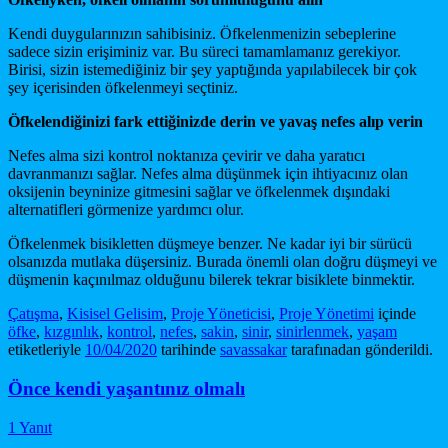
Kendi duygularınızın sahibisiniz. Öfkelenmenizin sebeplerine
sadece sizin erişiminiz var. Bu süreci tamamlamanız gerekiyor.
Birisi, sizin istemediğiniz bir şey yaptığında yapılabilecek bir çok
şey içerisinden öfkelenmeyi seçtiniz.
Öfkelendiğinizi fark ettiğinizde derin ve yavaş nefes alıp verin
Nefes alma sizi kontrol noktanıza çevirir ve daha yaratıcı
davranmanızı sağlar. Nefes alma düşünmek için ihtiyacınız olan
oksijenin beyninize gitmesini sağlar ve öfkelenmek dışındaki
alternatifleri görmenize yardımcı olur.
Öfkelenmek bisikletten düşmeye benzer. Ne kadar iyi bir sürücü
olsanızda mutlaka düşersiniz. Burada önemli olan doğru düşmeyi ve
düşmenin kaçınılmaz olduğunu bilerek tekrar bisiklete binmektir.
Çatışma
,
Kisisel Gelisim
,
Proje Yöneticisi
,
Proje Yönetimi
içinde
öfke
,
kızgınlık
,
kontrol
,
nefes
,
sakin
,
sinir
,
sinirlenmek
,
yaşam
etiketleriyle
10/04/2020
tarihinde
savassakar
tarafınadan gönderildi.
Önce kendi yaşantınız olmalı
1 Yanıt