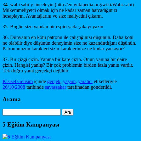
34. wabi sabi’y iinceleyin (
http://en.wikipedia.org/wiki/Wabi-sabi
)
Mükemmeliyetçi olmak için ne kadar zaman harcadığınızı
hesaplayın. Avantajlarını ve size maliyetini çıkarın.
35. Bugün size yapılan bir espiri yada şakayı yazın.
36. Dünyanın en kötü patronu ile çalıştığınızı düşünün. Daha kötü
ne olabilir diye düşünün deneyimin size ne kazandırdığını düşünün.
Patronunuzun karakteri sizin karakterinize ne kadar yansıyor?
37. Bir çizgi çizin. Yanına bir kare çizin. Onun yanına bir daire
çizin. Hangisi yanlış? Bir çok problemin birden fazla yanıtı vardır.
Tek doğru yanıt gerçekçi değildir.
Kisisel Gelisim
içinde
gerçek
,
yaşam
,
yaratıcı
etiketleriyle
26/10/2008
tarihinde
savassakar
tarafınadan gönderildi.
Arama
Arama:
5 Eğitim Kampanyası