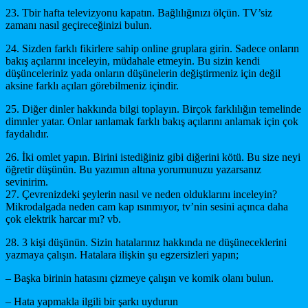
23. Tbir hafta televizyonu kapatın. Bağlılığınızı ölçün. TV’siz
zamanı nasıl geçireceğinizi bulun.
24. Sizden farklı fikirlere sahip online gruplara girin. Sadece onların
bakış açılarını inceleyin, müdahale etmeyin. Bu sizin kendi
düşünceleriniz yada onların düşünelerin değiştirmeniz için değil
aksine farklı açıları görebilmeniz içindir.
25. Diğer dinler hakkında bilgi toplayın. Birçok farklılığın temelinde
dimnler yatar. Onlar ıanlamak farklı bakış açılarını anlamak için çok
faydalıdır.
26. İki omlet yapın. Birini istediğiniz gibi diğerini kötü. Bu size neyi
öğretir düşünün. Bu yazımın altına yorumunuzu yazarsanız
sevinirim.
27. Çevrenizdeki şeylerin nasıl ve neden olduklarını inceleyin?
Mikrodalgada neden cam kap ısınmıyor, tv’nin sesini açınca daha
çok elektrik harcar mı? vb.
28. 3 kişi düşünün. Sizin hatalarınız hakkında ne düşüneceklerini
yazmaya çalışın. Hatalara ilişkin şu egzersizleri yapın;
– Başka birinin hatasını çizmeye çalışın ve komik olanı bulun.
– Hata yapmakla ilgili bir şarkı uydurun