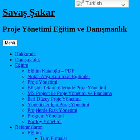
Turkish
İçeriğe
Savaş Şakar
atla
Proje Yönetimi Eğitim ve Danışmanlık
Menü
Hakkımda
Danışmanlık
Eğitim
Eğitim Kataloğu – PDF
Nokta Atışı Kurumsal Eğitimler
Proje Yönetimi
Bilişim Teknolojilerinde Proje Yönetimi
MS Project ile Proje Yönetimi ve Planlama
İleri Düzey Proje Yönetimi
Yöneticiler İçin Proje Yönetimi
Projelerde Risk Yönetimi
Program Yönetimi
Portföy Yönetimi
Referanslarım
Eğitim
Tüm Firmalar