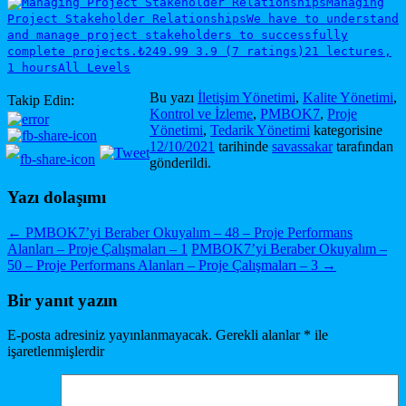
Managing
Project Stakeholder Relationships
We have to understand
and manage project stakeholders to successfully
complete projects.
₺249.99
3.9 (7 ratings)
21 lectures,
1 hours
All Levels
Bu yazı
İletişim Yönetimi
,
Kalite Yönetimi
,
Takip Edin:
Kontrol ve İzleme
,
PMBOK7
,
Proje
Yönetimi
,
Tedarik Yönetimi
kategorisine
12/10/2021
tarihinde
savassakar
tarafından
gönderildi.
Yazı dolaşımı
←
PMBOK7’yi Beraber Okuyalım – 48 – Proje Performans
Alanları – Proje Çalışmaları – 1
PMBOK7’yi Beraber Okuyalım –
50 – Proje Performans Alanları – Proje Çalışmaları – 3
→
Bir yanıt yazın
E-posta adresiniz yayınlanmayacak.
Gerekli alanlar
*
ile
işaretlenmişlerdir