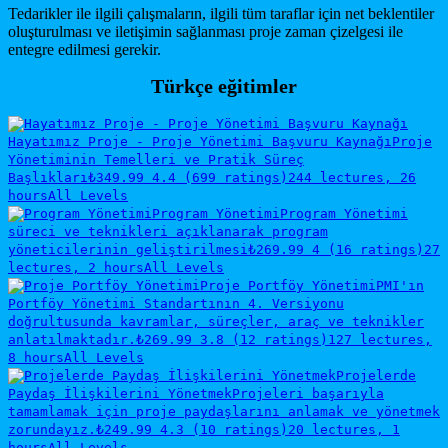
Tedarikler ile ilgili çalışmaların, ilgili tüm taraflar için net beklentiler
oluşturulması ve iletişimin sağlanması proje zaman çizelgesi ile
entegre edilmesi gerekir.
Türkçe eğitimler
Hayatımız Proje - Proje Yönetimi Başvuru Kaynağı
Proje
Yönetiminin Temelleri ve Pratik Süreç
Başlıkları
₺349.99
4.4 (699 ratings)
244 lectures, 26
hours
All Levels
Program Yönetimi
Program Yönetimi
süreci ve teknikleri açıklanarak program
yöneticilerinin geliştirilmesi
₺269.99
4 (16 ratings)
27
lectures, 2 hours
All Levels
Proje Portföy Yönetimi
PMI'ın
Portföy Yönetimi Standartının 4. Versiyonu
doğrultusunda kavramlar, süreçler, araç ve teknikler
anlatılmaktadır.
₺269.99
3.8 (12 ratings)
127 lectures,
8 hours
All Levels
Projelerde
Paydaş İlişkilerini Yönetmek
Projeleri başarıyla
tamamlamak için proje paydaşlarını anlamak ve yönetmek
zorundayız.
₺249.99
4.3 (10 ratings)
20 lectures, 1
hours
All Levels