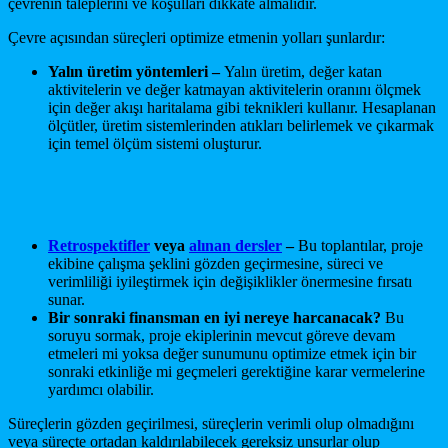
çevrenin taleplerini ve koşulları dikkate almalıdır.
Çevre açısından süreçleri optimize etmenin yolları şunlardır:
Yalın üretim yöntemleri –
Yalın üretim, değer katan
aktivitelerin ve değer katmayan aktivitelerin oranını ölçmek
için değer akışı haritalama gibi teknikleri kullanır. Hesaplanan
ölçütler, üretim sistemlerinden atıkları belirlemek ve çıkarmak
için temel ölçüm sistemi oluşturur.
Retrospektifler
veya
alınan dersler
–
Bu toplantılar, proje
ekibine çalışma şeklini gözden geçirmesine, süreci ve
verimliliği iyileştirmek için değişiklikler önermesine fırsatı
sunar.
Bir sonraki finansman en iyi nereye harcanacak?
Bu
soruyu sormak, proje ekiplerinin mevcut göreve devam
etmeleri mi yoksa değer sunumunu optimize etmek için bir
sonraki etkinliğe mi geçmeleri gerektiğine karar vermelerine
yardımcı olabilir.
Süreçlerin gözden geçirilmesi, süreçlerin verimli olup olmadığını
veya süreçte ortadan kaldırılabilecek gereksiz unsurlar olup