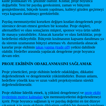
kalite politikaları vb. şeklinde olabilir. Kısıtlar, proje boyunca
değişebilir. Yeni bir paydaş gereksinimi, zaman ve bütçenin
genişletilmesini, bütçede kısıntı yapılması, kaliteyi gözden geçirmeyi
veya kapsamı daraltmayı gerektirebilir.
Paydaş memnuniyetini korurken değişen kısıtları dengelemek proje
süresince devam etmesi gereken bir konudur. Proje ekipleri,
alternatifleri ve olası sonuçlarını müşteri, sponsor veya ürün sahibi
ile masaya yatırabilirler. Alınacak kararlar ve olası farklılıklar, proje
hedeflerini etkileyebilir. Bütçenin kısılmasının kapsamı daraltması ya
da sürenin uzamasının bütçeyi artırması vb. durumlarda alınacak
kararlar proje ekibinin
takas yapma (trade off)
yetkisi dahilinde
olabilir. Hedefler arasında yapılacak dengeleme proje boyunca
devam eder.
PROJE EKİ
BİNİN
ODAKLA
NMASINI
SAĞLAMAK
Proje yöneticileri, proje ekibinin hedefe odaklılığını, dikkatini
değerlendirmek ve dengelemekle yükümlüdürler. Bunun anlamı,
hedeflere yönelik kısa ve uzun vadeli projeksiyonların sürekli
değerlendirilmesidir.
Proje ekibine liderlik etmek, iş yükünü dengelemeyi ve
proje ekibi
üyelerinin motive kalmaları
için memnuniyetlerini değerlendirmeyi
içerir. Proje boyunca sağlanan iş ve paydaş değerini en üst düzeye
çıkarmak için proje ekibinin dikkatinin sağlıklı bir dengede tutulması