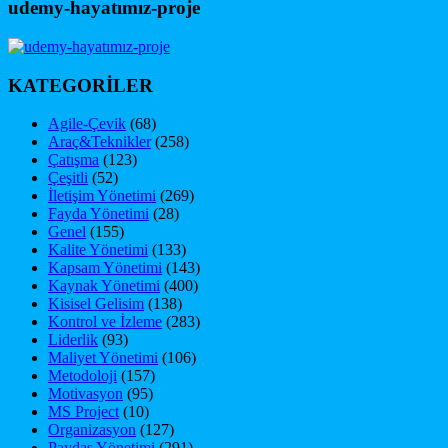
udemy-hayatımız-proje
KATEGORİLER
Agile-Çevik
(68)
Araç&Teknikler
(258)
Çatışma
(123)
Çeşitli
(52)
İletişim Yönetimi
(269)
Fayda Yönetimi
(28)
Genel
(155)
Kalite Yönetimi
(133)
Kapsam Yönetimi
(143)
Kaynak Yönetimi
(400)
Kisisel Gelisim
(138)
Kontrol ve İzleme
(283)
Liderlik
(93)
Maliyet Yönetimi
(106)
Metodoloji
(157)
Motivasyon
(95)
MS Project
(10)
Organizasyon
(127)
Paydaş Yönetimi
(291)