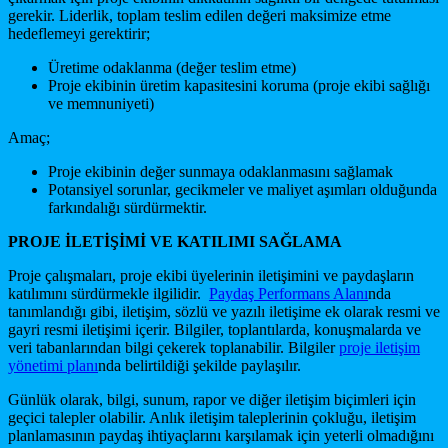
gerekir. Liderlik, toplam teslim edilen değeri maksimize etme
hedeflemeyi gerektirir;
Üretime odaklanma (değer teslim etme)
Proje ekibinin üretim kapasitesini koruma (proje ekibi sağlığı
ve memnuniyeti)
Amaç;
Proje ekibinin değer sunmaya odaklanmasını sağlamak
Potansiyel sorunlar, gecikmeler ve maliyet aşımları olduğunda
farkındalığı sürdürmektir.
PROJE İLETİŞİMİ VE KATILIMI
SAĞLAMA
Proje çalışmaları, proje ekibi üyelerinin iletişimini ve paydaşların
katılımını sürdürmekle ilgilidir.
Paydaş Performans Alanı
nda
tanımlandığı gibi, iletişim, sözlü ve yazılı iletişime ek olarak resmi ve
gayri resmi iletişimi içerir. Bilgiler, toplantılarda, konuşmalarda ve
veri tabanlarından bilgi çekerek toplanabilir. Bilgiler
proje iletişim
yönetimi planı
nda belirtildiği şekilde paylaşılır.
Günlük olarak, bilgi, sunum, rapor ve diğer iletişim biçimleri için
geçici talepler olabilir. Anlık iletişim taleplerinin çokluğu, iletişim
planlamasının paydaş ihtiyaçlarını karşılamak için yeterli olmadığını