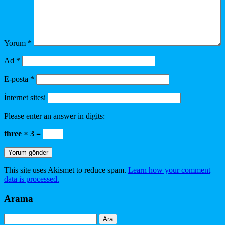
Yorum
*
Ad
*
E-posta
*
İnternet sitesi
Please enter an answer in digits:
three × 3 =
This site uses Akismet to reduce spam.
Learn how your comment
data is processed.
Arama
Arama: