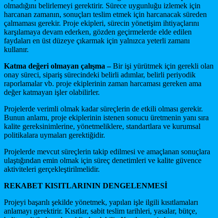
olmadığını belirlemeyi gerektirir. Sürece uygunluğu izlemek için
harcanan zamanın, sonuçları teslim etmek için harcanacak süreden
çalmaması gerekir. Proje ekipleri, sürecin yönetişim ihtiyaçlarını
karşılamaya devam ederken, gözden geçirmelerde elde edilen
faydaları en üst düzeye çıkarmak için yalnızca yeterli zamanı
kullanır.
Katma değeri olmayan çalışma –
Bir işi yürütmek için gerekli olan
onay süreci, sipariş sürecindeki belirli adımlar, belirli periyodik
raporlamalar vb. proje ekiplerinin zaman harcaması gereken ama
değer katmayan işler olabilirler.
Projelerde verimli olmak kadar süreçlerin de etkili olması gerekir.
Bunun anlamı, proje ekiplerinin istenen sonucu üretmenin yanı sıra
kalite gereksinimlerine, yönetmeliklere, standartlara ve kurumsal
politikalara uymaları gerektiğidir.
Projelerde mevcut süreçlerin takip edilmesi ve amaçlanan sonuçlara
ulaştığından emin olmak için süreç denetimleri ve kalite güvence
aktiviteleri gerçekleştirilmelidir.
REKABET KISITLARININ DENGELENMESİ
Projeyi başarılı şekilde yönetmek, yapılan işle ilgili kısıtlamaları
anlamayı gerektirir. Kısıtlar, sabit teslim tarihleri, yasalar, bütçe,