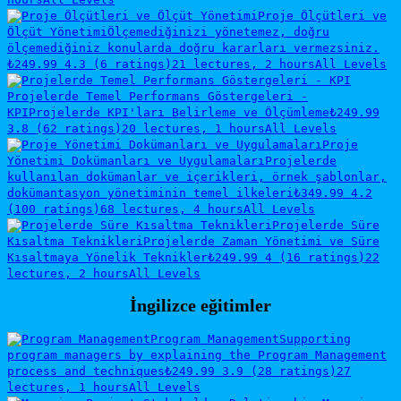
Proje Ölçütleri ve
Ölçüt Yönetimi
Ölçemediğinizi yönetemez, doğru
ölçemediğiniz konularda doğru kararları vermezsiniz.
₺249.99
4.3 (6 ratings)
21 lectures, 2 hours
All Levels
Projelerde Temel Performans Göstergeleri -
KPI
Projelerde KPI'ları Belirleme ve Ölçümleme
₺249.99
3.8 (62 ratings)
20 lectures, 1 hours
All Levels
Proje
Yönetimi Dokümanları ve Uygulamaları
Projelerde
kullanılan dokümanlar ve içerikleri, örnek şablonlar,
dokümantasyon yönetiminin temel ilkeleri
₺349.99
4.2
(100 ratings)
68 lectures, 4 hours
All Levels
Projelerde Süre
Kısaltma Teknikleri
Projelerde Zaman Yönetimi ve Süre
Kısaltmaya Yönelik Teknikler
₺249.99
4 (16 ratings)
22
lectures, 2 hours
All Levels
İngilizce eğitimler
Program Management
Supporting
program managers by explaining the Program Management
process and techniques
₺249.99
3.9 (28 ratings)
27
lectures, 1 hours
All Levels