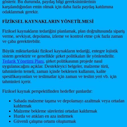
gösterir. Bu durumda, paydaş bilgi gereksinimlerinin
karşılandığından emin olmak için daha fazla paydaş katılımına
odaklanmak gerekir.
FİZİKSEL KAYNAKLARIN YÖNETİLMESİ
Fiziksel kaynakların tedariğini planlamak, plan doğrultusunda sipariş
verme, sevkiyat, depolama, izleme ve kontrol etme çok fazla zaman
ve çaba gerektirebilir.
Büyük miktarlardaki fiziksel kaynakların tedariği, entegre lojistik
sistem gerektirir ve genellikle şirket politikaları ile yönlendirilir.
Tedarik Yönetimi Planı
, şirket politikasının projede nasıl
uygulanacağını açıklar. Destekleyici belgeler, malzeme türü,
tahminlerin temeli, zaman içinde beklenen kullanım, kalite
spesifikasyonları ve teslimatlar için zaman ve teslim yeri vb. için
tahminleri içerir.
Fiziksel kaynak perspektifinden hedefler şunlardır:
Sahada malzeme taşıma ve depolamayı azaltmak veya ortadan
kaldırmak
Malzeme bekleme sürelerini ortadan kaldırmak
Hurda ve atıkları en aza indirmek
Güvenli çalışma ortamı oluşturmak