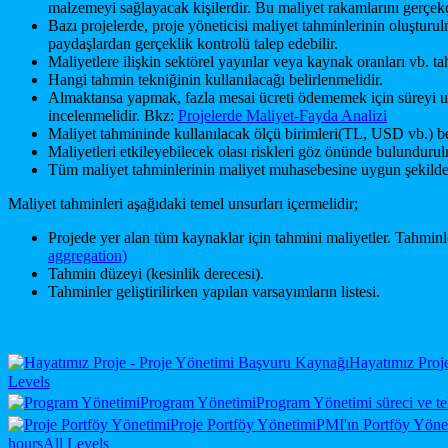
malzemeyi sağlayacak kişilerdir. Bu maliyet rakamlarını gerçek
Bazı projelerde, proje yöneticisi maliyet tahminlerinin oluşturu
paydaşlardan gerçeklik kontrolü talep edebilir.
Maliyetlere ilişkin sektörel yayınlar veya kaynak oranları vb. tah
Hangi tahmin tekniğinin kullanılacağı belirlenmelidir.
Almaktansa yapmak, fazla mesai ücreti ödememek için süreyi uz
incelenmelidir. Bkz:
Projelerde Maliyet-Fayda Analizi
Maliyet tahmininde kullanılacak ölçü birimleri(TL, USD vb.) be
Maliyetleri etkileyebilecek olası riskleri göz önünde bulunduru
Tüm maliyet tahminlerinin maliyet muhasebesine uygun şekilde 
Maliyet tahminleri aşağıdaki temel unsurları içermelidir;
Projede yer alan tüm kaynaklar için tahmini maliyetler. Tahminle
aggregation)
Tahmin düzeyi (kesinlik derecesi).
Tahminler geliştirilirken yapılan varsayımların listesi.
Hayatımız Proj
Levels
Program Yönetimi
Program Yönetimi süreci ve tek
Proje Portföy Yönetimi
PMI'ın Portföy Yöneti
hours
All Levels