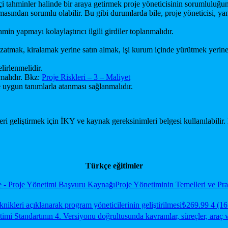
çi tahminler halinde bir araya getirmek proje yöneticisinin sorumluluğu
lmasından sorumlu olabilir. Bu gibi durumlarda bile, proje yöneticisi, y
min yapmayı kolaylaştırıcı ilgili girdiler toplanmalıdır.
atmak, kiralamak yerine satın almak, işi kurum içinde yürütmek yerine 
lirlenmelidir.
lmalıdır. Bkz:
Proje Riskleri – 3 – Maliyet
uygun tanımlarla atanması sağlanmalıdır.
ri geliştirmek için İKY ve kaynak gereksinimleri belgesi kullanılabilir
Türkçe eğitimler
e - Proje Yönetimi Başvuru Kaynağı
Proje Yönetiminin Temelleri ve Prat
nikleri açıklanarak program yöneticilerinin geliştirilmesi
₺269.99
4 (16 
mi Standartının 4. Versiyonu doğrultusunda kavramlar, süreçler, araç ve