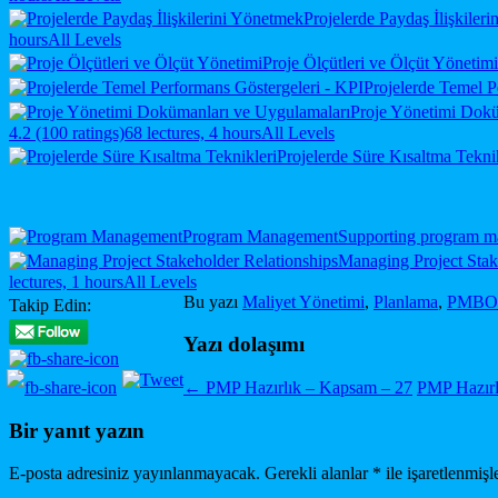
Projelerde Paydaş İlişkiler
hours
All Levels
Proje Ölçütleri ve Ölçüt Yönetimi
Projelerde Temel P
Proje Yönetimi Dokü
4.2 (100 ratings)
68 lectures, 4 hours
All Levels
Projelerde Süre Kısaltma Tekni
Program Management
Supporting program m
Managing Project Stak
lectures, 1 hours
All Levels
Bu yazı
Maliyet Yönetimi
,
Planlama
,
PMBO
Takip Edin:
Yazı dolaşımı
←
PMP Hazırlık – Kapsam – 27
PMP Hazırl
Bir yanıt yazın
E-posta adresiniz yayınlanmayacak.
Gerekli alanlar
*
ile işaretlenmişl