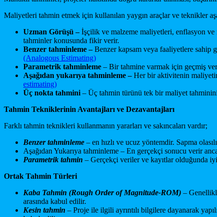
Maliyetleri tahmin etmek için kullanılan yaygın araçlar ve teknikler aşa
Uzman
Görüşü
–
İşçilik ve malzeme maliyetleri, enflasyon ve ri
tahminler konusunda fikir verir.
Benzer tahmin
leme
–
Benzer kapsam veya faaliyetlere sahip ge
(Analogous Estimating)
Parametrik tahmin
leme
– Bir tahmine varmak için geçmiş veril
Aşağıdan yukarıya tahmin
leme
–
Her bir aktivitenin maliye
estimating)
Üç nokta tahmin
i
– Üç tahmin türünü tek bir maliyet tahminini
Tahmin Tekniklerinin Avantajları ve Dezavantajları
Farklı tahmin teknikleri kullanmanın yararları ve sakıncaları vardır;
Benzer
tahmin
leme
– en hızlı ve ucuz yöntemdir. Sapma olasılı
Aşağıdan Yukarıya tahminleme – En gerçekçi sonucu verir ancak
P
arametrik
tahmin
– Gerçekçi veriler ve kayıtlar olduğunda iyi 
Ortak Tahmin Türleri
K
aba
Tahmin
(
Rough Order of Magnitude-
ROM)
– Genellikl
arasında kabul edilir.
Kesin tahmin
– Proje ile ilgili ayrıntılı bilgilere dayanarak y