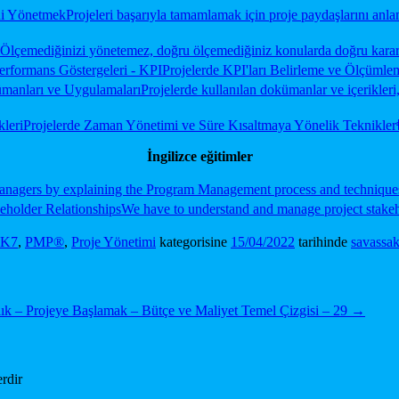
ini Yönetmek
Projeleri başarıyla tamamlamak için proje paydaşlarını an
Ölçemediğinizi yönetemez, doğru ölçemediğiniz konularda doğru kararl
erformans Göstergeleri - KPI
Projelerde KPI'ları Belirleme ve Ölçümle
manları ve Uygulamaları
Projelerde kullanılan dokümanlar ve içerikler
kleri
Projelerde Zaman Yönetimi ve Süre Kısaltmaya Yönelik Teknikler
İngilizce eğitimler
anagers by explaining the Program Management process and technique
eholder Relationships
We have to understand and manage project stakeho
K7
,
PMP®
,
Proje Yönetimi
kategorisine
15/04/2022
tarihinde
savassak
ık – Projeye Başlamak – Bütçe ve Maliyet Temel Çizgisi – 29
→
erdir