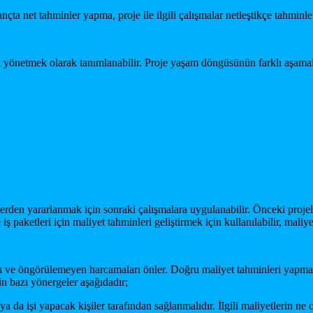
nçta net tahminler yapma, proje ile ilgili çalışmalar netleştikçe tahminle
ı yönetmek olarak tanımlanabilir. Proje yaşam döngüsünün farklı aşamala
ilerden yararlanmak için sonraki çalışmalara uygulanabilir. Önceki proj
iş paketleri için maliyet tahminleri geliştirmek için kullanılabilir, maliye
ını ve öngörülemeyen harcamaları önler. Doğru maliyet tahminleri yapma
in bazı yönergeler aşağıdadır;
 ya da işi yapacak kişiler tarafından sağlanmalıdır. İlgili maliyetlerin n