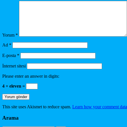
Yorum
*
Ad
*
E-posta
*
İnternet sitesi
Please enter an answer in digits:
4 + eleven =
This site uses Akismet to reduce spam.
Learn how your comment data 
Arama