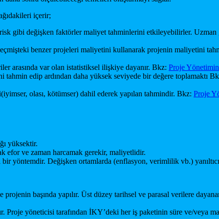
ğıdakileri içerir;
sk gibi değişken faktörler maliyet tahminlerini etkileyebilirler. Uzman gör
çmişteki benzer projeleri maliyetini kullanarak projenin maliyetini ta
er arasında var olan istatistiksel ilişkiye dayanır. Bkz:
Proje Yönetimin
tini tahmin edip ardından daha yüksek seviyede bir değere toplamaktı B
(iyimser, olası, kötümser) dahil ederek yapılan tahmindir. Bkz:
Proje Y
ğı yüksektir.
 efor ve zaman harcamak gerekir, maliyetlidir.
bir yöntemdir. Değişken ortamlarda (enflasyon, verimlilik vb.) yanıltıcı 
e projenin başında yapılır. Üst düzey tarihsel ve parasal verilere da
apılır. Proje yöneticisi tarafından İKY’deki her iş paketinin süre ve/ve