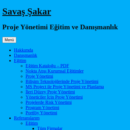
İçeriğe
Savaş Şakar
atla
Proje Yönetimi Eğitim ve Danışmanlık
Menü
Hakkımda
Danışmanlık
Eğitim
Eğitim Kataloğu – PDF
Nokta Atışı Kurumsal Eğitimler
Proje Yönetimi
Bilişim Teknolojilerinde Proje Yönetimi
MS Project ile Proje Yönetimi ve Planlama
İleri Düzey Proje Yönetimi
Yöneticiler İçin Proje Yönetimi
Projelerde Risk Yönetimi
Program Yönetimi
Portföy Yönetimi
Referanslarım
Eğitim
Tüm Firmalar