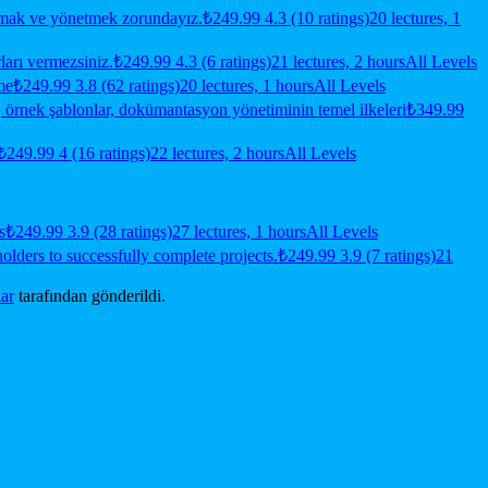
lamak ve yönetmek zorundayız.
₺249.99
4.3 (10 ratings)
20 lectures, 1
arı vermezsiniz.
₺249.99
4.3 (6 ratings)
21 lectures, 2 hours
All Levels
me
₺249.99
3.8 (62 ratings)
20 lectures, 1 hours
All Levels
i, örnek şablonlar, dokümantasyon yönetiminin temel ilkeleri
₺349.99
₺249.99
4 (16 ratings)
22 lectures, 2 hours
All Levels
s
₺249.99
3.9 (28 ratings)
27 lectures, 1 hours
All Levels
lders to successfully complete projects.
₺249.99
3.9 (7 ratings)
21
ar
tarafından gönderildi.