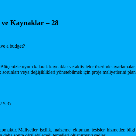
 ve Kaynaklar – 28
r. Bütçenizle uyum kalarak kaynaklar ve aktiviteler üzerinde ayarlamala
 sorunları veya değişiklikleri yönetebilmek için proje maliyetlerini pla
2.5.3)
pmaktır. Maliyetler, işçilik, malzeme, ekipman, tesisler, hizmetler, bilgi
n daha sonra ölçülebileceği temelleri oluşturmayı sağlar.