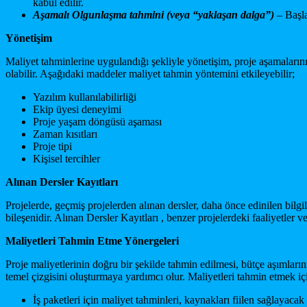
kabul edilir.
Aşamalı
Olgunlaşma
tahmi
ni
(veya
“
yaklaşan
dalga”)
– Başla
Yöneti
şim
Maliyet tahminlerine uygulandığı şekliyle yönetişim, proje aşamaların
olabilir. Aşağıdaki maddeler maliyet tahmin yöntemini etkileyebilir;
Yazılım kullanılabilirliği
Ekip üyesi deneyimi
Proje yaşam döngüsü aşaması
Zaman kısıtları
Proje tipi
Kişisel tercihler
Alınan Dersler Kayıt
ları
Projelerde, geçmiş projelerden alınan dersler, daha önce edinilen bilg
bileşenidir. Alınan Dersler Kayıtları , benzer projelerdeki faaliyetler ve 
Maliyetleri Tahmin Etme Yönergeleri
Proje maliyetlerinin doğru bir şekilde tahmin edilmesi, bütçe aşımlar
temel çizgisini oluşturmaya yardımcı olur. Maliyetleri tahmin etmek iç
İş paketleri için maliyet tahminleri, kaynakları fiilen sağlayacak