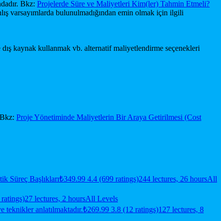
ndadır. Bkz:
Projelerde Süre ve Maliyetleri Kim(ler) Tahmin Etmeli?
anlış varsayımlarda bulunulmadığından emin olmak için ilgili
dış kaynak kullanmak vb. alternatif maliyetlendirme seçenekleri
. Bkz:
Proje Yönetiminde Maliyetlerin Bir Araya Getirilmesi (Cost
ik Süreç Başlıkları
₺349.99
4.4 (699 ratings)
244 lectures, 26 hours
All
ratings)
27 lectures, 2 hours
All Levels
 teknikler anlatılmaktadır.
₺269.99
3.8 (12 ratings)
127 lectures, 8