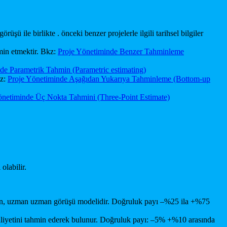
üşü ile birlikte . önceki benzer projelerle ilgili tarihsel bilgiler
hmin etmektir. Bkz:
Proje Yönetiminde Benzer Tahminleme
de Parametrik Tahmin (Parametric estimating)
kz:
Proje Yönetiminde Aşağıdan Yukarıya Tahminleme (Bottom-up
önetiminde Üç Nokta Tahmini (Three-Point Estimate)
olabilir.
yanan, uzman uzman görüşü modelidir. Doğruluk payı –%25 ila +%75
ya maliyetini tahmin ederek bulunur. Doğruluk payı: –5% +%10 arasında