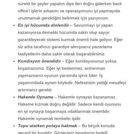
sürekli bir şeyler yapalım diye ileri doğru giderken back
office’i işlerin arkasını ve operasyonunu iyi yapmayıda
unutmamak gerektiğini belirtmek için yazıyorum.
En iyi hücumda dinlenilir
– Savunmayı iyi yapan
kazanıyorsa demekki hücumda sakin olup sayıyı
garantileyecek sistemi kurmak önemli hale geliyor. Eğer
siz arka tarafınızı garantiye almışsanız pazarlama
faaliyetlerini daha sakin olarak başarabilirsiniz.
Kondisyon önemlidir
– Eğer kondisyonunuz yoksa
koşamazsınız. Eğer iyi beslenmez, antrenman
yapmazsanız oyunun yarısında işiniz biter. İş
yaşamındada aynen böyledir. Nefesinizin yettiği mesafeyi
artırmanız gerekir.
Hakemle Oynama
– Hakemle oynayan kazanamaz.
Hakeme kızmak doğru değildir. Sadece kendi oyununu
en iyi oynayıp başarmaya odaklanmak önemlidir.
Hakemle oynamak tembelin işidir.
Topu atarken potaya bakmak
– Bu birçok konuda
geçerli bir kuraldır. Gözlerimiz beynimize hedefi