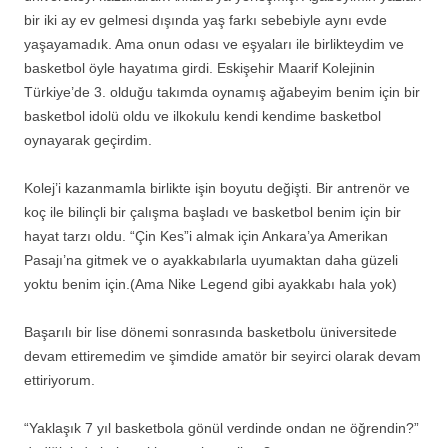
bir iki ay ev gelmesi dışında yaş farkı sebebiyle aynı evde
yaşayamadık. Ama onun odası ve eşyaları ile birlikteydim ve
basketbol öyle hayatıma girdi. Eskişehir Maarif Kolejinin
Türkiye’de 3. olduğu takımda oynamış ağabeyim benim için bir
basketbol idolü oldu ve ilkokulu kendi kendime basketbol
oynayarak geçirdim.
Kolej’i kazanmamla birlikte işin boyutu değişti. Bir antrenör ve
koç ile bilinçli bir çalışma başladı ve basketbol benim için bir
hayat tarzı oldu. “Çin Kes”i almak için Ankara’ya Amerikan
Pasajı’na gitmek ve o ayakkabılarla uyumaktan daha güzeli
yoktu benim için.(Ama Nike Legend gibi ayakkabı hala yok)
Başarılı bir lise dönemi sonrasında basketbolu üniversitede
devam ettiremedim ve şimdide amatör bir seyirci olarak devam
ettiriyorum.
“Yaklaşık 7 yıl basketbola gönül verdinde ondan ne öğrendin?”