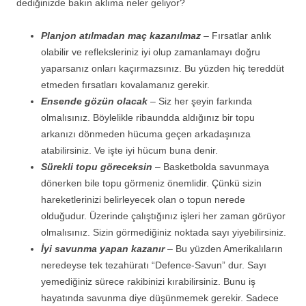
dediğinizde bakın aklıma neler geliyor?
Planjon atılmadan maç kazanılmaz
– Fırsatlar anlık
olabilir ve refleksleriniz iyi olup zamanlamayı doğru
yaparsanız onları kaçırmazsınız. Bu yüzden hiç tereddüt
etmeden fırsatları kovalamanız gerekir.
Ensende gözün olacak
– Siz her şeyin farkında
olmalısınız. Böylelikle ribaundda aldığınız bir topu
arkanızı dönmeden hücuma geçen arkadaşınıza
atabilirsiniz. Ve işte iyi hücum buna denir.
Sürekli topu göreceksin
– Basketbolda savunmaya
dönerken bile topu görmeniz önemlidir. Çünkü sizin
hareketlerinizi belirleyecek olan o topun nerede
olduğudur. Üzerinde çalıştığınız işleri her zaman görüyor
olmalısınız. Sizin görmediğiniz noktada sayı yiyebilirsiniz.
İyi savunma yapan kazanır
– Bu yüzden Amerikalıların
neredeyse tek tezahüratı “Defence-Savun” dur. Sayı
yemediğiniz sürece rakibinizi kırabilirsiniz. Bunu iş
hayatında savunma diye düşünmemek gerekir. Sadece