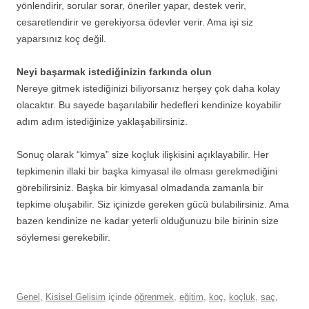
yönlendirir, sorular sorar, öneriler yapar, destek verir,
cesaretlendirir ve gerekiyorsa ödevler verir. Ama işi siz
yaparsınız koç değil.
Neyi başarmak istediğinizin farkında olun
Nereye gitmek istediğinizi biliyorsanız herşey çok daha kolay
olacaktır. Bu sayede başarılabilir hedefleri kendinize koyabilir
adım adım istediğinize yaklaşabilirsiniz.
Sonuç olarak “kimya” size koçluk ilişkisini açıklayabilir. Her
tepkimenin illaki bir başka kimyasal ile olması gerekmediğini
görebilirsiniz. Başka bir kimyasal olmadanda zamanla bir
tepkime oluşabilir. Siz içinizde gereken gücü bulabilirsiniz. Ama
bazen kendinize ne kadar yeterli olduğunuzu bile birinin size
söylemesi gerekebilir.
Genel
,
Kisisel Gelisim
içinde
öğrenmek
,
eğitim
,
koç
,
koçluk
,
saç
,