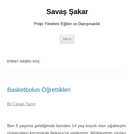
İçeriğe
atla
Savaş Şakar
Proje Yönetimi Eğitim ve Danışmanlık
Menü
ETIKET ARŞIVI:
KOÇ
Basketbolun Öğrettikleri
Bir Cevap Yazın
Ben 5 yaşıma geldiğimde benden 14 yaş büyük olan ağabeyim
üniversiteyi kazanarak Ankara’ya yerleşmiş. Ağabeyimin yazları