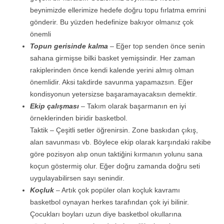
beynimizde ellerimize hedefe doğru topu fırlatma emrini
gönderir. Bu yüzden hedefinize bakıyor olmanız çok
önemli
Topun gerisinde kalma
– Eğer top senden önce senin
sahana girmişse bilki basket yemişsindir. Her zaman
rakiplerinden önce kendi kalende yerini almış olman
önemlidir. Aksi takdirde savunma yapamazsın. Eğer
kondisyonun yetersizse başaramayacaksın demektir.
Ekip çalışması
– Takım olarak başarmanın en iyi
örneklerinden biridir basketbol.
Taktik – Çeşitli setler öğrenirsin. Zone baskıdan çıkış,
alan savunması vb. Böylece ekip olarak karşındaki rakibe
göre pozisyon alıp onun taktiğini kırmanın yolunu sana
koçun göstermiş olur. Eğer doğru zamanda doğru seti
uygulayabilirsen sayı senindir.
Koçluk
– Artık çok popüler olan koçluk kavramı
basketbol oynayan herkes tarafından çok iyi bilinir.
Çocukları boyları uzun diye basketbol okullarına