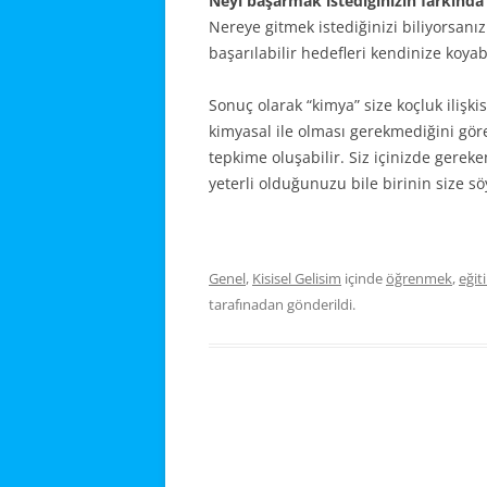
Neyi başarmak istediğinizin farkında
Nereye gitmek istediğinizi biliyorsanı
başarılabilir hedefleri kendinize koyab
Sonuç olarak “kimya” size koçluk ilişkis
kimyasal ile olması gerekmediğini gör
tepkime oluşabilir. Siz içinizde gerek
yeterli olduğunuzu bile birinin size sö
Genel
,
Kisisel Gelisim
içinde
öğrenmek
,
eğit
tarafınadan gönderildi.