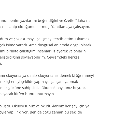
2010
2009
nu, benim yazılarımı beğendiğini ve özetle “daha ne
nasıl sahip olduğumu sormuş. Yanıtlamaya çalışayım.
2008
ldum ve çok okumayı, çalışmayı tercih ettim. Okumak
2007
n çok işime yaradı. Ama duygusal anlamda doğal olarak
DANIŞMANLIK
imi birlikte çalıştığım insanları izleyerek ve onların
geliştirdiğimi söyleyebilirim. Çevremdeki herkesi
m.
ımı okuyorsa ya da siz okuyorsanız demek ki öğrenmeyi
nız işi en iyi şekilde yapmaya çalışan, yapmak
tirmek gücüne sahipsiniz. Okumak hayatınız boyunca
ynayacak lütfen bunu unutmayın.
 oluştu. Okuyorsunuz ve okuduklarınız her şey için ya
öyle yapılır diyor. Ben de çoğu zaman bu şekilde