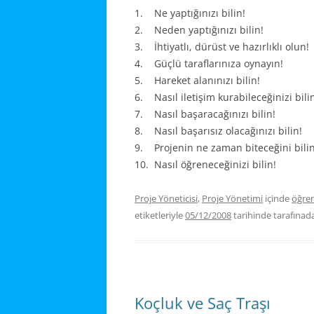
1. Ne yaptığınızı bilin!
VE
2. Neden yaptığınızı bilin!
İL
3. İhtiyatlı, dürüst ve hazırlıklı olun!
4. Güçlü taraflarınıza oynayın!
YÖ
5. Hareket alanınızı bilin!
6. Nasıl iletişim kurabileceğinizi bili
PR
7. Nasıl başaracağınızı bilin!
8. Nasıl başarısız olacağınızı bilin!
PR
9. Projenin ne zaman biteceğini bilin
PO
10. Nasıl öğreneceğinizi bilin!
Proje Yöneticisi
,
Proje Yönetimi
içinde
öğre
etiketleriyle
05/12/2008
tarihinde
tarafınad
Koçluk ve Saç Traşı