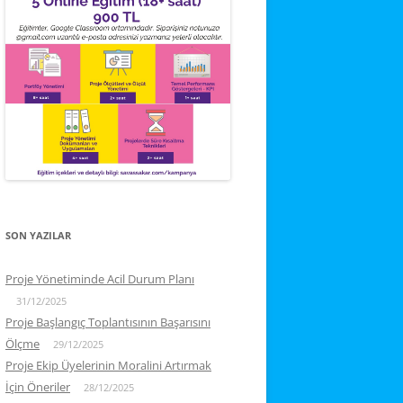
SON YAZILAR
Proje Yönetiminde Acil Durum Planı
31/12/2025
Proje Başlangıç Toplantısının Başarısını
Ölçme
29/12/2025
Proje Ekip Üyelerinin Moralini Artırmak
İçin Öneriler
28/12/2025