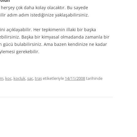
 olun
z herşey çok daha kolay olacaktır. Bu sayede
ilir adım adım istediğinize yaklaşabilirsiniz.
ini açıklayabilir. Her tepkimenin illaki bir başka
ebilirsiniz. Başka bir kimyasal olmadanda zamanla bir
en gücü bulabilirsiniz. Ama bazen kendinize ne kadar
ylemesi gerekebilir.
im
,
koç
,
koçluk
,
saç
,
traş
etiketleriyle
14/11/2008
tarihinde