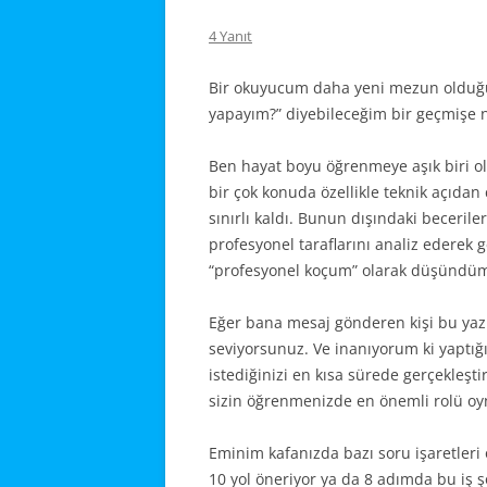
4 Yanıt
Bir okuyucum daha yeni mezun olduğu
yapayım?” diyebileceğim bir geçmişe 
Ben hayat boyu öğrenmeye aşık biri o
bir çok konuda özellikle teknik açıda
sınırlı kaldı. Bunun dışındaki beceriler
profesyonel taraflarını analiz ederek 
“profesyonel koçum” olarak düşündü
Eğer bana mesaj gönderen kişi bu yaz
seviyorsunuz. Ve inanıyorum ki yaptığı
istediğinizi en kısa sürede gerçekleş
sizin öğrenmenizde en önemli rolü o
Eminim kafanızda bazı soru işaretleri
10 yol öneriyor ya da 8 adımda bu iş ş