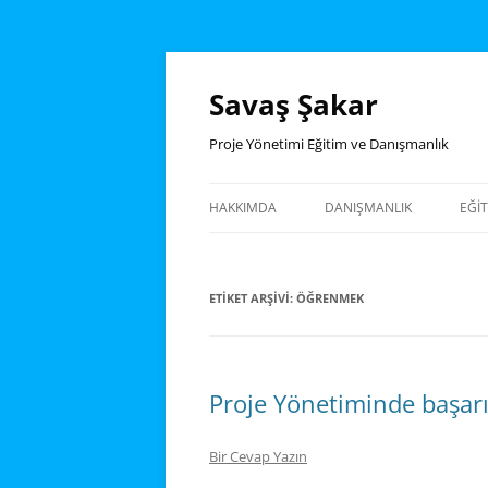
İçeriğe
atla
Savaş Şakar
Proje Yönetimi Eğitim ve Danışmanlık
HAKKIMDA
DANIŞMANLIK
EĞI
EĞ
ETIKET ARŞIVI:
ÖĞRENMEK
NO
EĞ
PR
Proje Yönetiminde başarı
BI
YÖ
Bir Cevap Yazın
MS