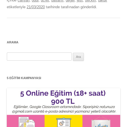
içinde
çalışan
,
ödül
,
ücret
,
başarılı
,
değer
,
jest
,
seçkin
,
takdir
etiketleriyle
21/03/2020
tarihinde
tarafınadan gönderildi.
ARAMA
Arama:
5 EĞITIM KAMPANYASI