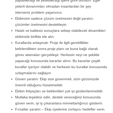
yapabileceği ve yetebileceği işlere göre donatın. Eğer
yeterli donanımları olmadan insanlardan bir şey
isterseniz problem yaşarsınız.
Ekibinizin sadece çözüm üretmesini değil yaratıcı
çözümler üretmesini destekleyin.
Hatalı ve kalitesiz sonuçlara sebep olabilecek dinamikleri
ekibinizle birlikte ele alın.
Kurallarda anlaşmak: Proje ile ilgili gereklilikler
belirlendikten sonra proje planı ve buna bağlı olarak
görev atamaları gerçekleşir. Herkesin neyi ne şekilde
yapacağı konusunda kararlar alınır. Bu kararlar çeşitli
kurallar içeriyor olabilir ve herkesin bu kurallar konusunda
uzlaşmalarını sağlayın.
Güven yaratın: Ekip size güvenmeli, sizin gözünüzde
önemli olduğunu hissetmelidir.
Ekibin ihtiyaçları ve beklentileri çok iyi gözlemlenmelidir.
Mutlaka teşekkür edin, destek vereceğiniz konusunda
güven verin, iyi iş çıkaranlara minnettarlığınızı gösterin.
Fırsatlar yaratın – Ekip üyelerine zorlayıcı hedefler verin.