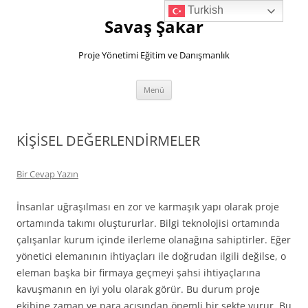
İçeriğe
Turkish
atla
Savaş Şakar
Proje Yönetimi Eğitim ve Danışmanlık
Menü
KİŞİSEL DEĞERLENDİRMELER
Bir Cevap Yazın
İnsanlar uğraşılması en zor ve karmaşık yapı olarak proje
ortamında takımı oluştururlar. Bilgi teknolojisi ortamında
çalışanlar kurum içinde ilerleme olanağına sahiptirler. Eğer
yönetici elemanının ihtiyaçları ile doğrudan ilgili değilse, o
eleman başka bir firmaya geçmeyi şahsi ihtiyaçlarına
kavuşmanın en iyi yolu olarak görür. Bu durum proje
ekibine zaman ve para açısından önemli bir sekte vurur. Bu