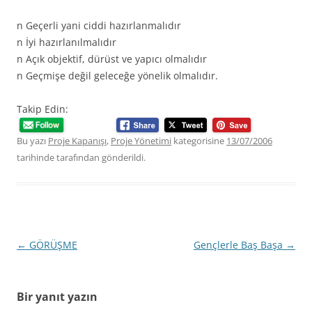
n Geçerli yani ciddi hazırlanmalıdır
n İyi hazırlanılmalıdır
n Açık objektif, dürüst ve yapıcı olmalıdır
n Geçmişe değil geleceğe yönelik olmalıdır.
Takip Edin:
Bu yazı
Proje Kapanışı
,
Proje Yönetimi
kategorisine
13/07/2006
tarihinde
tarafından gönderildi.
Yazı
←
GÖRÜŞME
Gençlerle Baş Başa
→
dolaşımı
Bir yanıt yazın