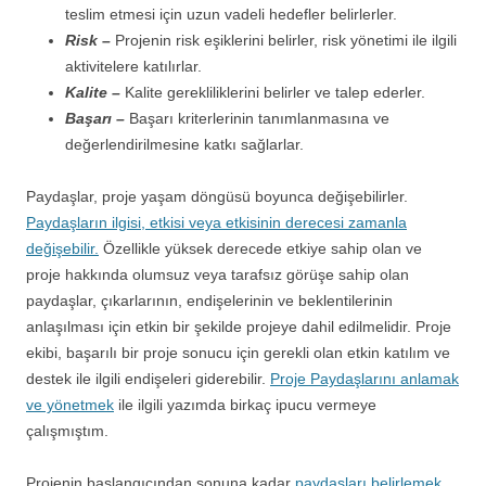
teslim etmesi için uzun vadeli hedefler belirlerler.
Risk –
Projenin risk eşiklerini belirler, risk yönetimi ile ilgili
aktivitelere katılırlar.
Kalite –
Kalite gerekliliklerini belirler ve talep ederler.
Başarı –
Başarı kriterlerinin tanımlanmasına ve
değerlendirilmesine katkı sağlarlar.
Paydaşlar, proje yaşam döngüsü boyunca değişebilirler.
Paydaşların ilgisi, etkisi veya etkisinin derecesi zamanla
değişebilir.
Özellikle yüksek derecede etkiye sahip olan ve
proje hakkında olumsuz veya tarafsız görüşe sahip olan
paydaşlar, çıkarlarının, endişelerinin ve beklentilerinin
anlaşılması için etkin bir şekilde projeye dahil edilmelidir. Proje
ekibi, başarılı bir proje sonucu için gerekli olan etkin katılım ve
destek ile ilgili endişeleri giderebilir.
Proje Paydaşlarını anlamak
ve yönetmek
ile ilgili yazımda birkaç ipucu vermeye
çalışmıştım.
Projenin başlangıcından sonuna kadar
paydaşları belirlemek
,