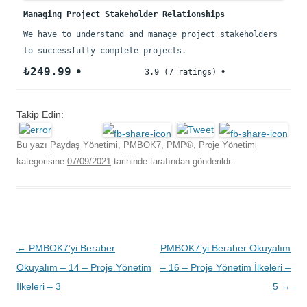
Managing Project Stakeholder Relationships
We have to understand and manage project stakeholders
to successfully complete projects.
₺249.99
3.9 (7 ratings)
Takip Edin:
Bu yazı
Paydaş Yönetimi
,
PMBOK7
,
PMP®
,
Proje Yönetimi
kategorisine
07/09/2021
tarihinde
tarafından gönderildi.
Yazı
←
PMBOK7’yi Beraber
PMBOK7’yi Beraber Okuyalım
dolaşımı
Okuyalım – 14 – Proje Yönetim
– 16 – Proje Yönetim İlkeleri –
İlkeleri – 3
5
→